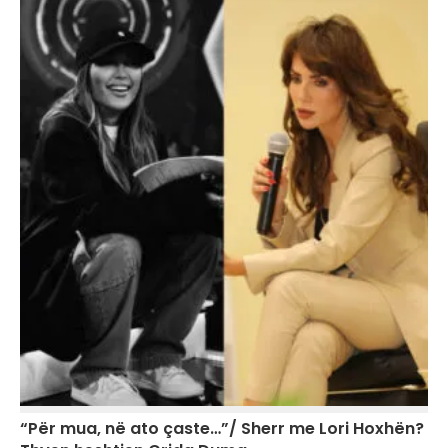
“Për mua, në ato çaste…”/ Sherr me Lori Hoxhën?