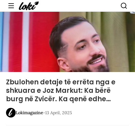
Menu
Zbulohen detaje të errëta nga e
shkuara e Joz Markut: Ka bërë
burg në Zvicër. Ka qenë edhe…
Lokimagazine
-
13 April, 2025