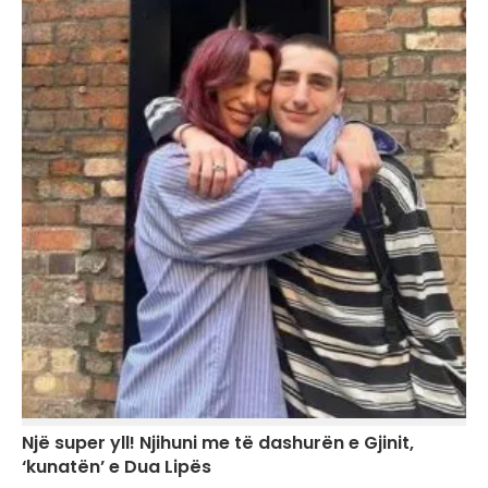
Një super yll! Njihuni me të dashurën e Gjinit,
‘kunatën’ e Dua Lipës