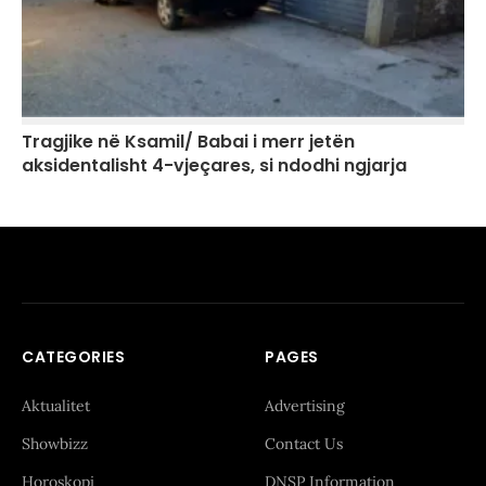
Tragjike në Ksamil/ Babai i merr jetën
aksidentalisht 4-vjeçares, si ndodhi ngjarja
CATEGORIES
PAGES
Aktualitet
Advertising
Showbizz
Contact Us
Horoskopi
DNSP Information