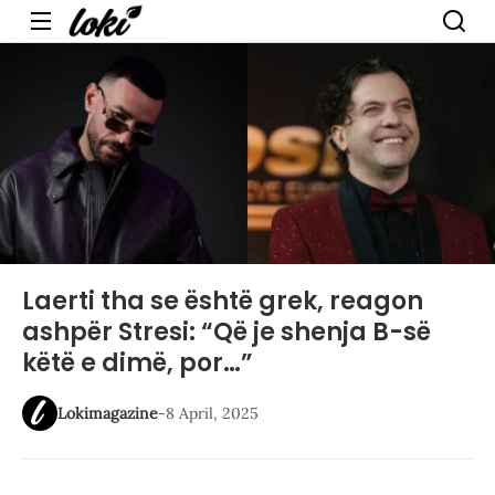
Menu
Laerti tha se është grek, reagon
ashpër Stresi: “Që je shenja B-së
këtë e dimë, por…”
Lokimagazine
-
8 April, 2025