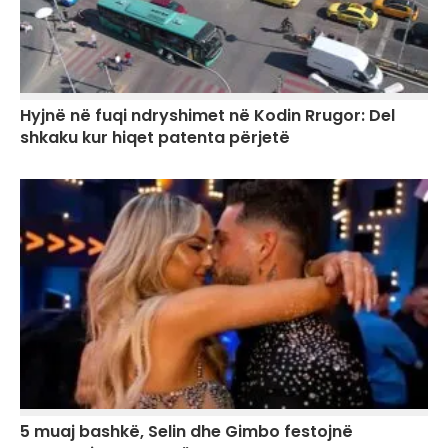
Hyjnë në fuqi ndryshimet në Kodin Rrugor: Del
shkaku kur hiqet patenta përjetë
5 muaj bashkë, Selin dhe Gimbo festojnë