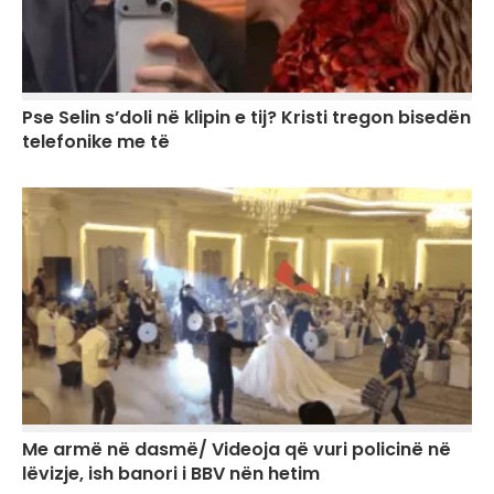
Pse Selin s’doli në klipin e tij? Kristi tregon bisedën
telefonike me të
Me armë në dasmë/ Videoja që vuri policinë në
lëvizje, ish banori i BBV nën hetim