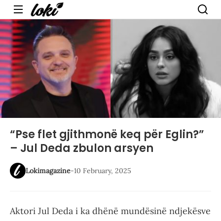
Menu
“Pse flet gjithmonë keq për Eglin?”
– Jul Deda zbulon arsyen
Lokimagazine
-
10 February, 2025
Aktori Jul Deda i ka dhënë mundësinë ndjekësve