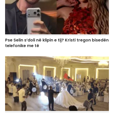
Pse Selin s’doli në klipin e tij? Kristi tregon bisedën
telefonike me të