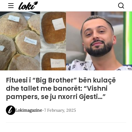
Menu
Fituesi i “Big Brother” bën kulaçë
dhe tallet me banorët: “Vishni
pampers, se ju nxorri Gjesti…”
Lokimagazine
-
7 February, 2025