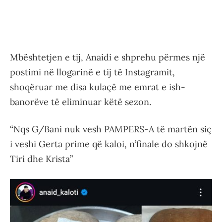
Mbështetjen e tij, Anaidi e shprehu përmes një
postimi në llogarinë e tij të Instagramit,
shoqëruar me disa kulaçë me emrat e ish-
banorëve të eliminuar këtë sezon.
“Nqs G/Bani nuk vesh PAMPERS-A të martën siç
i veshi Gerta prime që kaloi, n’finale do shkojnë
Tiri dhe Krista”