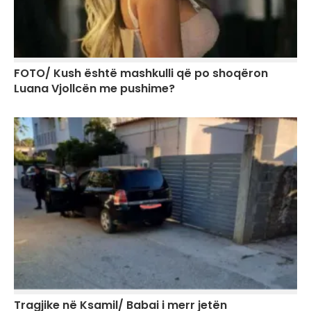
FOTO/ Kush është mashkulli që po shoqëron
Luana Vjollcën me pushime?
Tragjike në Ksamil/ Babai i merr jetën