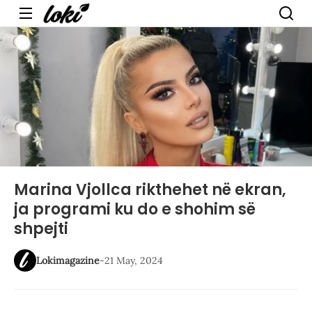
Menu
Marina Vjollca rikthehet në ekran,
ja programi ku do e shohim së
shpejti
Lokimagazine
-
21 May, 2024