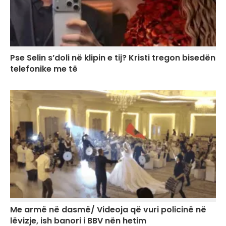
Pse Selin s’doli në klipin e tij? Kristi tregon bisedën
telefonike me të
Me armë në dasmë/ Videoja që vuri policinë në
lëvizje, ish banori i BBV nën hetim