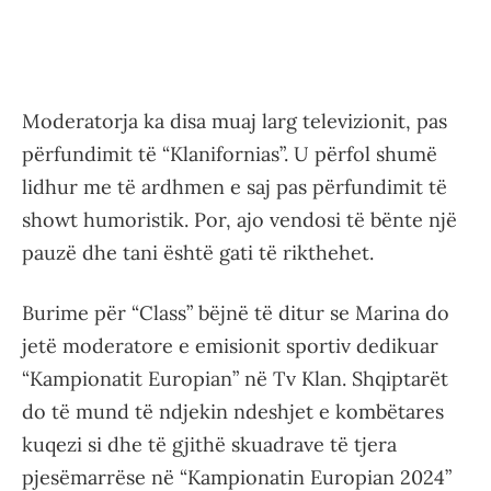
Moderatorja ka disa muaj larg televizionit, pas
përfundimit të “Klanifornias”. U përfol shumë
lidhur me të ardhmen e saj pas përfundimit të
showt humoristik. Por, ajo vendosi të bënte një
pauzë dhe tani është gati të rikthehet.
Burime për “Class” bëjnë të ditur se Marina do
jetë moderatore e emisionit sportiv dedikuar
“Kampionatit Europian” në Tv Klan. Shqiptarët
do të mund të ndjekin ndeshjet e kombëtares
kuqezi si dhe të gjithë skuadrave të tjera
pjesëmarrëse në “Kampionatin Europian 2024”