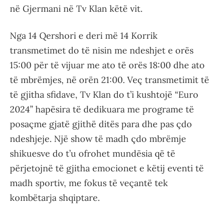
në Gjermani në Tv Klan këtë vit.
Nga 14 Qershori e deri më 14 Korrik
transmetimet do të nisin me ndeshjet e orës
15:00 për të vijuar me ato të orës 18:00 dhe ato
të mbrëmjes, në orën 21:00. Veç transmetimit të
të gjitha sfidave, Tv Klan do t’i kushtojë “Euro
2024” hapësira të dedikuara me programe të
posaçme gjatë gjithë ditës para dhe pas çdo
ndeshjeje. Një show të madh çdo mbrëmje
shikuesve do t’u ofrohet mundësia që të
përjetojnë të gjitha emocionet e këtij eventi të
madh sportiv, me fokus të veçantë tek
kombëtarja shqiptare.