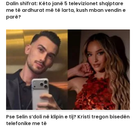
Dalin shifrat: Këto janë 5 televizionet shqiptare
me të ardhurat më të larta, kush mban vendin e
parë?
Pse Selin s’doli në klipin e tij? Kristi tregon bisedën
telefonike me të