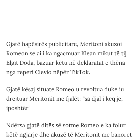
Gjatë hapësirës publicitare, Meritoni akuzoi
Romeon se ai i ka ngacmuar Klean mikut të tij
Elgit Doda, bazuar këtu në deklaratat e thëna
nga reperi Clevio nëpër TikTok.
Gjatë kësaj situate Romeo u revoltua duke iu
drejtuar Meritonit me fjalët: “sa djal i keq je,
iposhtër”
Ndërsa gjatë ditës së sotme Romeo e ka folur
këtë ngjarje dhe akuzë të Meritonit me banoret