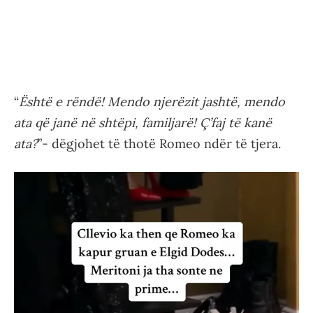
“
Është e rëndë! Mendo njerëzit jashtë, mendo
ata që janë në shtëpi, familjarë! Ç’faj të kanë
ata?
”- dëgjohet të thotë Romeo ndër të tjera.
Video
Player