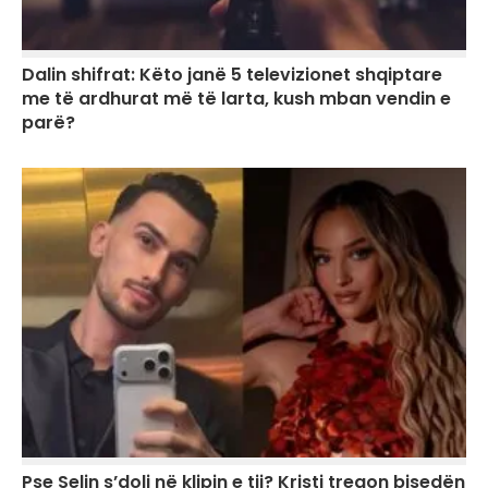
Dalin shifrat: Këto janë 5 televizionet shqiptare
me të ardhurat më të larta, kush mban vendin e
parë?
Pse Selin s’doli në klipin e tij? Kristi tregon bisedën