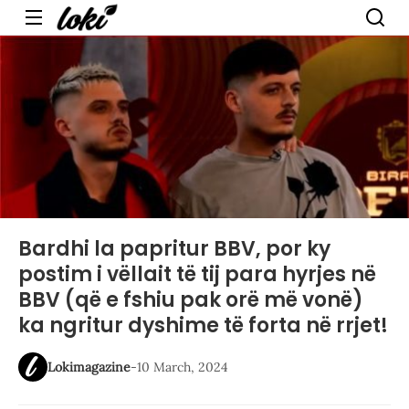
Menu
Bardhi la papritur BBV, por ky
postim i vëllait të tij para hyrjes në
BBV (që e fshiu pak orë më vonë)
ka ngritur dyshime të forta në rrjet!
Lokimagazine
-
10 March, 2024