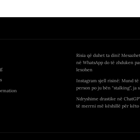
Risia që duhet ta dini! Mesazhe
në WhatsApp do të zhduken pas
ng
lexohen
s
Instagram sjell risinë: Mund të 
person po ju bën “stalking”, ja s
ormation
Ndryshime drastike në ChatGP
të merrni më këshillë për këto