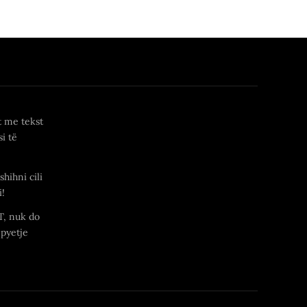
t me tekst
i të
shihni cili
i!
T, nuk do
 pyetje