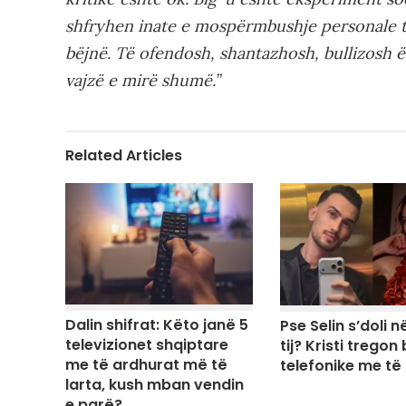
shfryhen inate e mospërmbushje personale t
bëjnë. Të ofendosh, shantazhosh, bullizosh ë
vajzë e mirë shumë.”
Related Articles
Dalin shifrat: Këto janë 5
Pse Selin s’doli në
televizionet shqiptare
tij? Kristi tregon
me të ardhurat më të
telefonike me të
larta, kush mban vendin
e parë?