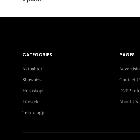
CATEGORIES
PAGES
Aktualitet
Advertisi
Showbizz
Contact U
Horoskopi
DNSP Inf
Lifestyle
About Us
Teknologji