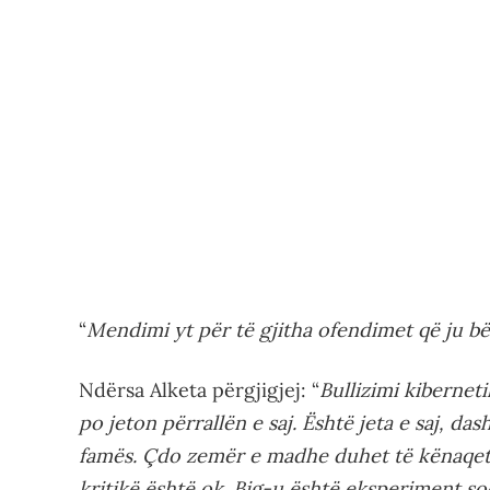
“
Mendimi yt për të gjitha ofendimet që ju b
Ndërsa Alketa përgjigjej: “
Bullizimi kibernet
po jeton përrallën e saj. Është jeta e saj, dash
famës. Çdo zemër e madhe duhet të kënaqet
kritikë është ok. Big-u është eksperiment soc