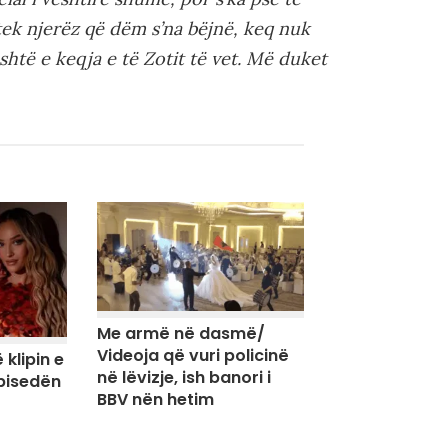
ek njerëz që dëm s’na bëjnë, keq nuk
shtë e keqja e të Zotit të vet. Më duket
Me armë në dasmë/
Videoja që vuri policinë
 klipin e
në lëvizje, ish banori i
 bisedën
BBV nën hetim