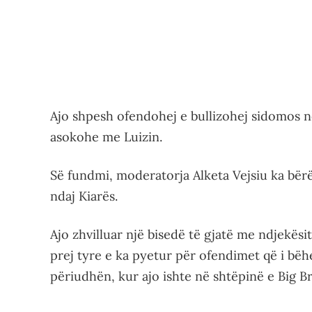
Ajo shpesh ofendohej e bullizohej sidomos 
asokohe me Luizin.
Së fundmi, moderatorja Alketa Vejsiu ka bër
ndaj Kiarës.
Ajo zhvilluar një bisedë të gjatë me ndjekësit 
prej tyre e ka pyetur për ofendimet që i bë
përiudhën, kur ajo ishte në shtëpinë e Big B