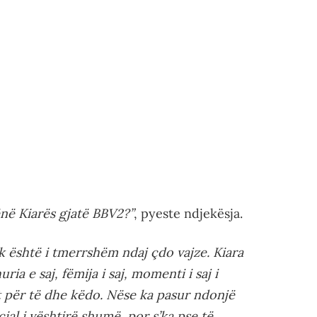
ënë Kiarës gjatë BBV2?”
, pyeste ndjekësja.
ik është i tmerrshëm ndaj çdo vajze. Kiara
uria e saj, fëmija i saj, momenti i saj i
 për të dhe këdo. Nëse ka pasur ndonjë
ial i vështirë shumë, por s’ka pse të