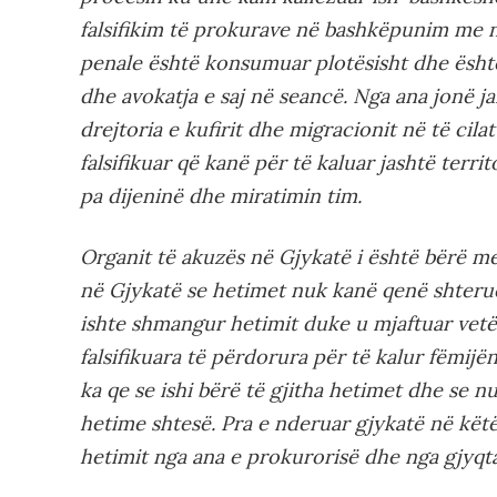
falsifikim të prokurave në bashkëpunim me 
penale është konsumuar plotësisht dhe ësht
dhe avokatja e saj në seancë. Nga ana jonë j
drejtoria e kufirit dhe migracionit në të cil
falsifikuar që kanë për të kaluar jashtë terri
pa dijeninë dhe miratimin tim.
Organit të akuzës në Gjykatë i është bërë 
në Gjykatë se hetimet nuk kanë qenë shteru
ishte shmangur hetimit duke u mjaftuar vetëm
falsifikuara të përdorura për të kalur fëmijën
ka qe se ishi bërë të gjitha hetimet dhe se 
hetime shtesë. Pra e nderuar gjykatë në kët
hetimit nga ana e prokurorisë dhe nga gjyqta