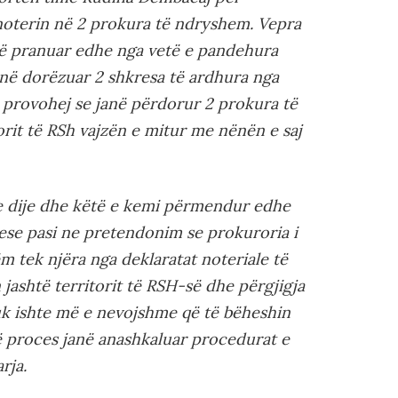
noterin në 2 prokura të ndryshem. Vepra
ë pranuar edhe nga vetë e pandehura
anë dorëzuar 2 shkresa të ardhura nga
at provohej se janë përdorur 2 prokura të
torit të RSh vajzën e mitur me nënën e saj
me dije dhe këtë e kemi përmendur edhe
ese pasi ne pretendonim se prokuroria i
 tek njëra nga deklaratat noteriale të
 jashtë territorit të RSH-së dhe përgjigja
nuk ishte më e nevojshme që të bëheshin
ë proces janë anashkaluar procedurat e
rja.