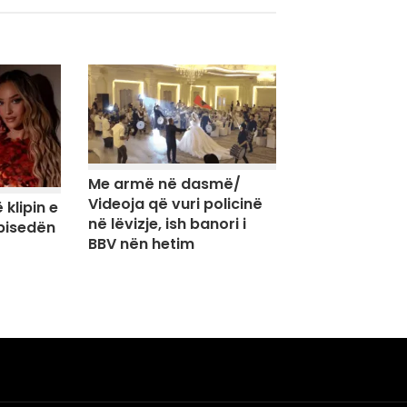
Me armë në dasmë/
Videoja që vuri policinë
 klipin e
në lëvizje, ish banori i
 bisedën
BBV nën hetim