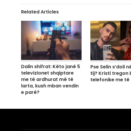
Related Articles
Dalin shifrat: Këto janë 5
Pse Selin s’doli në
televizionet shqiptare
tij? Kristi tregon
me të ardhurat më të
telefonike me të
larta, kush mban vendin
e parë?