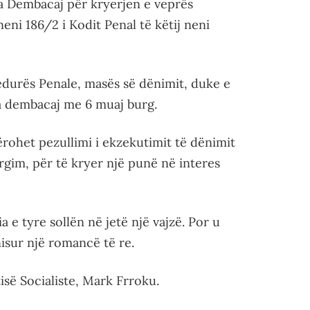
na Dembacaj për kryerjen e veprës
neni 186/2 i Kodit Penal të këtij neni
edurës Penale, masës së dënimit, duke e
 dembacaj me 6 muaj burg.
ërohet pezullimi i ekzekutimit të dënimit
gim, për të kryer një punë në interes
 e tyre sollën në jetë një vajzë. Por u
nisur një romancë të re.
isë Socialiste, Mark Frroku.