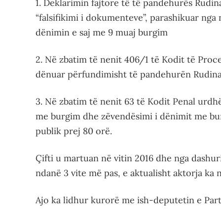
1. Deklarimin fajtore të të pandehurës Rudi
“falsifikimi i dokumenteve”, parashikuar nga 
dënimin e saj me 9 muaj burgim
2. Në zbatim të nenit 406/1 të Kodit të Proc
dënuar përfundimisht të pandehurën Rudina
3. Në zbatim të nenit 63 të Kodit Penal urdh
me burgim dhe zëvendësimi i dënimit me bur
publik prej 80 orë.
Çifti u martuan në vitin 2016 dhe nga dashuria
ndanë 3 vite më pas, e aktualisht aktorja ka 
Ajo ka lidhur kurorë me ish-deputetin e Part