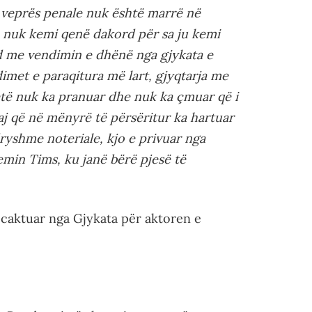
e veprës penale nuk është marrë në
 nuk kemi qenë dakord për sa ju kemi
rd me vendimin e dhënë nga gjykata e
imet e paraqitura më lart, gjyqtarja me
vetë nuk ka pranuar dhe nuk ka çmuar që i
j që në mënyrë të përsëritur ka hartuar
dryshme noteriale, kjo e privuar nga
temin Tims, ku janë bërë pjesë të
 caktuar nga Gjykata për aktoren e