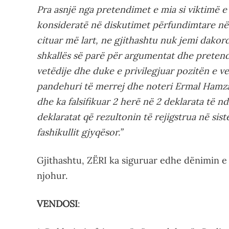
Pra asnjë nga pretendimet e mia si viktimë 
konsideratë në diskutimet përfundimtare në
cituar më lart, ne gjithashtu nuk jemi dako
shkallës së parë për argumentat dhe pretend
vetëdije dhe duke e privilegjuar pozitën e 
pandehuri të merrej dhe noteri Ermal Hamza
dhe ka falsifikuar 2 herë në 2 deklarata të n
deklaratat që rezultonin të rejigstrua në sis
fashikullit gjyqësor.”
Gjithashtu, ZËRI ka siguruar edhe dënimin e
njohur.
VENDOSI
: