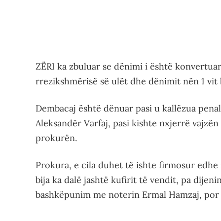
ZËRI ka zbuluar se dënimi i është konvertuar
rrezikshmërisë së ulët dhe dënimit nën 1 vit 
Dembacaj është dënuar pasi u kallëzua penali
Aleksandër Varfaj, pasi kishte nxjerrë vajzën 
prokurën.
Prokura, e cila duhet të ishte firmosur edhe ng
bija ka dalë jashtë kufirit të vendit, pa dijeni
bashkëpunim me noterin Ermal Hamzaj, por ky