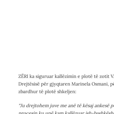
ZËRI ka siguruar kallëzimin e plotë të zotit 
Drejtësisë për gjyqtaren Marinela Osmani, 
zbardhur të plotë shkeljen:
“Ju drejtohem juve me anë të kësaj ankesë p
procesin ku unë kam kallëzuar ish-bashkës