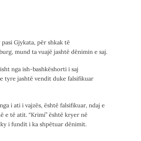
 pasi Gjykata, për shkak të
burg, mund ta vuajë jashtë dënimin e saj.
sht nga ish-bashkëshorti i saj
e tyre jashtë vendit duke falsifikuar
a i ati i vajzës, është falsifikuar, ndaj e
në e të atit. “Krimi” është kryer në
 i fundit i ka shpëtuar dënimit.