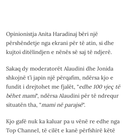
Opinionistja Anita Haradinaj bëri një
përshëndetje nga ekrani për të atin, si dhe
kujtoi ditëlindjen e nënës së saj të ndjerë.
Sakaq dy moderatorët Alaudini dhe Jonida
shkojnë t’i japin një përqafim, ndërsa kjo e
fundit i drejtohet me fjalët, “
edhe 100 vjeç të
bëhet mami
“, ndërsa Alaudini për të ndrequr
situatën tha, “
mami në parajsë
“.
Kjo gafë nuk ka kaluar pa u vënë re edhe nga
Top ChanneI, të cilët e kanë përfshirë këtë