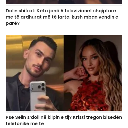
Dalin shifrat: Këto janë 5 televizionet shqiptare
me të ardhurat më të larta, kush mban vendin e
parë?
Pse Selin s’doli në klipin e tij? Kristi tregon bisedën
telefonike me të