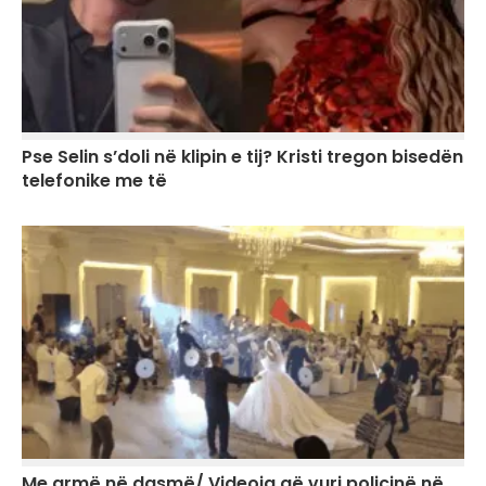
Pse Selin s’doli në klipin e tij? Kristi tregon bisedën
telefonike me të
Me armë në dasmë/ Videoja që vuri policinë në