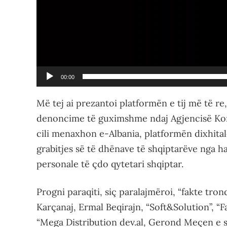
00:00
Më tej ai prezantoi platformën e tij më të r
denoncime të guximshme ndaj Agjencisë Komb
cili menaxhon e-Albania, platformën dixhitale
grabitjes së të dhënave të shqiptarëve nga h
personale të çdo qytetari shqiptar.
Progni paraqiti, siç paralajmëroi, “fakte tro
Karçanaj, Ermal Beqirajn, “Soft&Solution”, “F
“Mega Distribution dev.al, Gerond Meçen e 