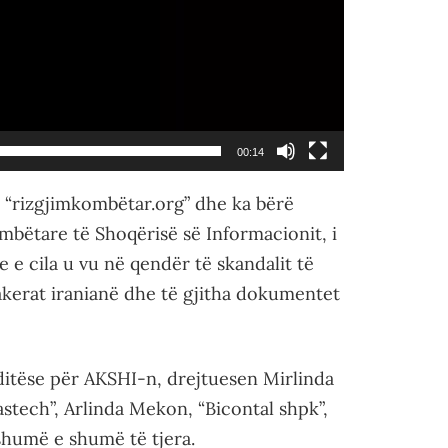
00:14
e, “rizgjimkombëtar.org” dhe ka bërë
ëtare të Shoqërisë së Informacionit, i
 e cila u vu në qendër të skandalit të
akerat iranianë dhe të gjitha dokumentet
nditëse për AKSHI-n, drejtuesen Mirlinda
astech”, Arlinda Mekon, “Bicontal shpk”,
shumë e shumë të tjera.