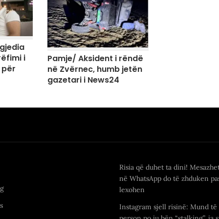
agjedia
ëfimi i
Pamje/ Aksident i rëndë
 për
në Zvërnec, humb jetën
gazetari i News24
Risia që duhet ta dini! Mesazhe
në WhatsApp do të zhduken pas
ng
lexohen
s
Instagram sjell risinë: Mund të 
person po ju bën “stalking”, ja s