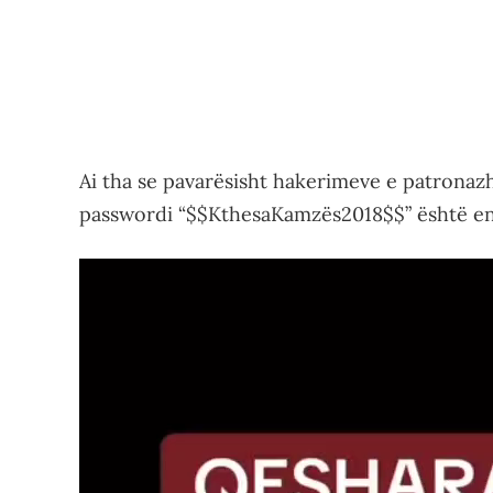
Ai tha se pavarësisht hakerimeve e patronaz
passwordi “$$KthesaKamzës2018$$” është en
Video
Player