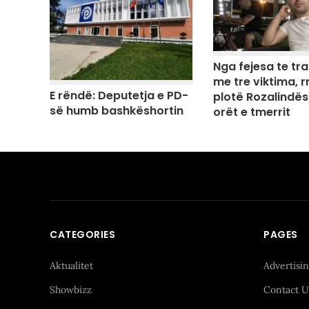
Nga fejesa te tr
me tre viktima, rr
E rëndë: Deputetja e PD-
plotë Rozalindës
së humb bashkëshortin
orët e tmerrit
CATEGORIES
PAGES
Aktualitet
Advertisi
Showbizz
Contact U