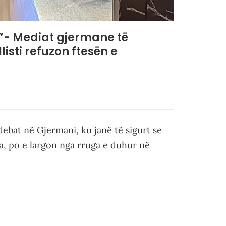
”- Mediat gjermane të
isti refuzon ftesën e
ebat në Gjermani, ku janë të sigurt se
a, po e largon nga rruga e duhur në