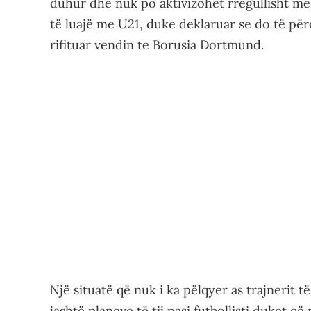
duhur dhe nuk po aktivizohet rregullisht me
të luajë me U21, duke deklaruar se do të pë
rifituar vendin te Borusia Dortmund.
Një situatë që nuk i ka pëlqyer as trajnerit t
jashtë planeve të tij pasi futbollisti duket që