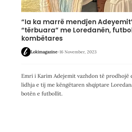
“Ia ka marrë mendjen Adeyemit
“tërbuara” me Loredanën, futboll
kombëtares
Lokimagazine
-
16 November, 2023
Emri i Karim Adejemit vazhdon të prodhojë d
lidhja e tij me këngëtaren shqiptare Loredan
botën e futbollit.