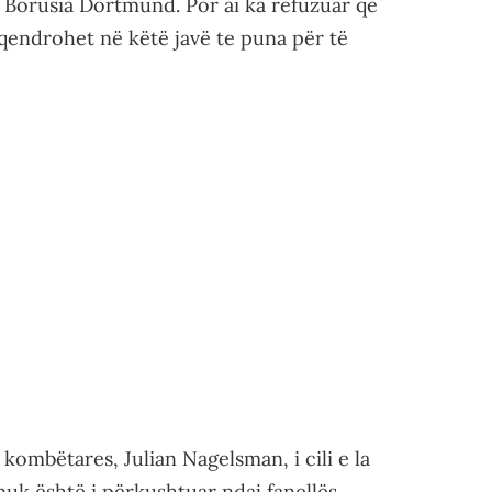
 Borusia Dortmund. Por ai ka refuzuar që
rqendrohet në këtë javë te puna për të
ë kombëtares, Julian Nagelsman, i cili e la
 nuk është i përkushtuar ndaj fanellës.