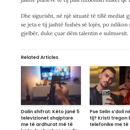
Dhe sigurisht, në një situatë të tillë mediat
se jeta e tij jashtë fushës së lojës, po ndik
gjelbër, duke çuar dëm talentin e sulmuesit.
Related Articles
Dalin shifrat: Këto janë 5
Pse Selin s’doli në
televizionet shqiptare
tij? Kristi tregon
me të ardhurat më të
telefonike me të