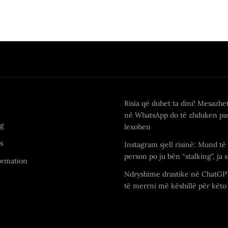
Risia që duhet ta dini! Mesazhe
në WhatsApp do të zhduken pas
ng
lexohen
s
Instagram sjell risinë: Mund të 
person po ju bën “stalking”, ja s
ormation
Ndryshime drastike në ChatGP
të merrni më këshillë për këto