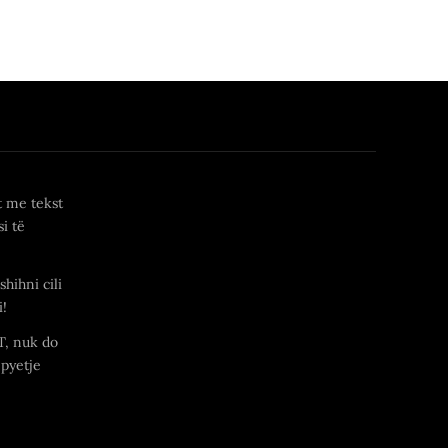
t me tekst
i të
shihni cili
i!
T, nuk do
 pyetje