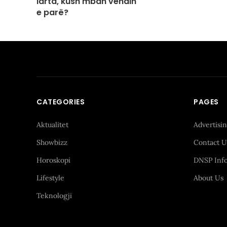
larta, kush mban vendin
e parë?
CATEGORIES
PAGES
Aktualitet
Advertisi
Showbizz
Contact U
Horoskopi
DNSP Inf
Lifestyle
About Us
Teknologji