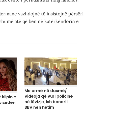
 gjermane vazhdojnë të insistojnë përsëri
on shumë atë që bën në katërkëndorin e
Me armë në dasmë/
Videoja që vuri policinë
 klipin e
në lëvizje, ish banori i
 bisedën
BBV nën hetim