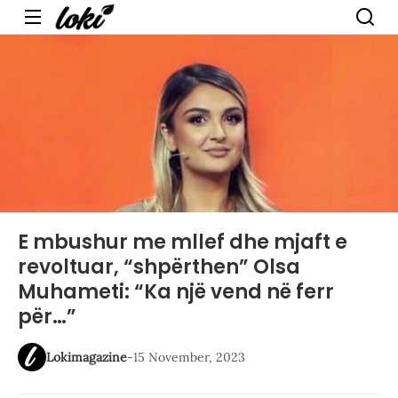
Menu
E mbushur me mllef dhe mjaft e
revoltuar, “shpërthen” Olsa
Muhameti: “Ka një vend në ferr
për…”
Lokimagazine
-
15 November, 2023