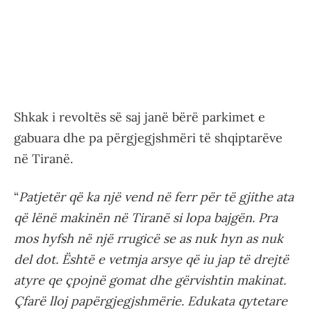
Shkak i revoltës së saj janë bërë parkimet e
gabuara dhe pa përgjegjshmëri të shqiptarëve
në Tiranë.
“
Patjetër që ka një vend në ferr për të gjithe ata
që lënë makinën në Tiranë si lopa bajgën. Pra
mos hyfsh në një rrugicë se as nuk hyn as nuk
del dot. Është e vetmja arsye që iu jap të drejtë
atyre qe çpojnë gomat dhe gërvishtin makinat.
Çfarë lloj papërgjegjshmërie. Edukata qytetare