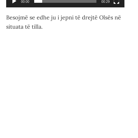
00:00
00:29
Besojmë se edhe ju i jepni të drejtë Olsës në
situata të tilla.