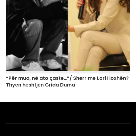
“Për mua, në ato çaste…”/ Sherr me Lori Hoxhën?
Thyen heshtjen Grida Duma