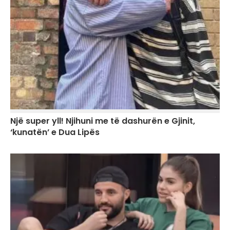
Një super yll! Njihuni me të dashurën e Gjinit,
‘kunatën’ e Dua Lipës