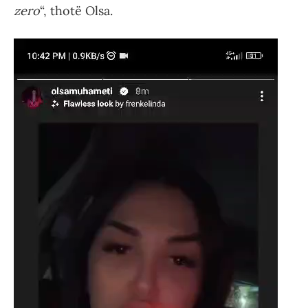
zero
“, thotë Olsa.
Video
Player