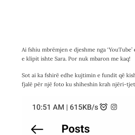
Ai fshiu mbrëmjen e djeshme nga ‘YouTube’ 
e klipit ishte Sara. Por nuk mbaron me kaq!
Sot ai ka fshirë edhe kujtimin e fundit që k
fjalë për një foto ku shiheshin krah njëri-tjet