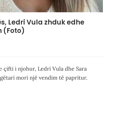
ës, Ledri Vula zhduk edhe
n (Foto)
çifti i njohur, Ledri Vula dhe Sara
gëtari mori një vendim të papritur.