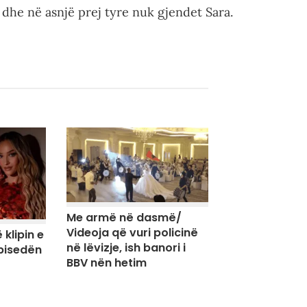
 dhe në asnjë prej tyre nuk gjendet Sara.
Me armë në dasmë/
Videoja që vuri policinë
 klipin e
në lëvizje, ish banori i
 bisedën
BBV nën hetim