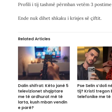
Profili i tij tashmë përmban vetëm 3 postime
Ende nuk dihet shkaku i krisjes së çiftit.
Related Articles
Dalin shifrat: Këto janë 5
Pse Selin s’doli në
televizionet shqiptare
tij? Kristi tregon
me të ardhurat më të
telefonike me të
larta, kush mban vendin
e parë?