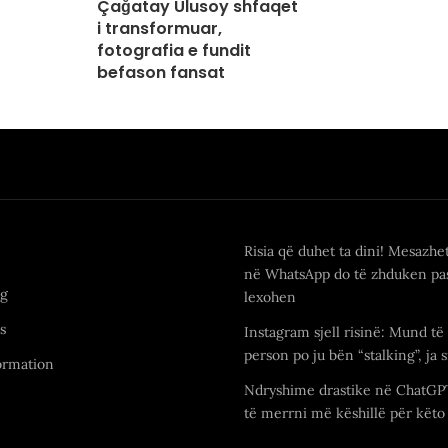
Çağatay Ulusoy shfaqet
i transformuar,
fotografia e fundit
befason fansat
Risia që duhet ta dini! Mesazhe
në WhatsApp do të zhduken pas
ng
lexohen
s
Instagram sjell risinë: Mund të 
person po ju bën “stalking”, ja s
ormation
Ndryshime drastike në ChatGP
të merrni më këshillë për këto