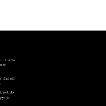
t me tekst
i të
shihni cili
i!
T, nuk do
 pyetje