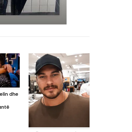
elin dhe
antë