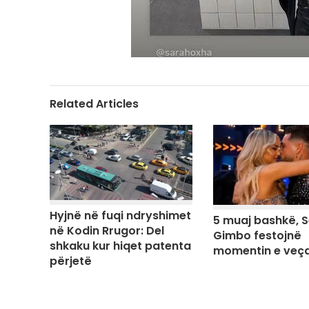
Related Articles
Hyjnë në fuqi ndryshimet
5 muaj bashkë, S
në Kodin Rrugor: Del
Gimbo festojnë
shkaku kur hiqet patenta
momentin e veç
përjetë