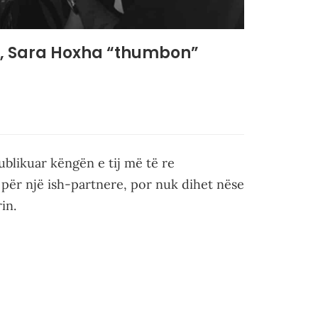
 re, Sara Hoxha “thumbon”
ublikuar këngën e tij më të re
e për një ish-partnere, por nuk dihet nëse
in.