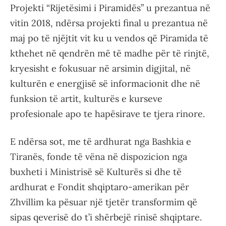
Projekti “Rijetësimi i Piramidës” u prezantua në
vitin 2018, ndërsa projekti final u prezantua në
maj po të njëjtit vit ku u vendos që Piramida të
kthehet në qendrën më të madhe për të rinjtë,
kryesisht e fokusuar në arsimin digjital, në
kulturën e energjisë së informacionit dhe në
funksion të artit, kulturës e kurseve
profesionale apo te hapësirave te tjera rinore.
E ndërsa sot, me të ardhurat nga Bashkia e
Tiranës, fonde të vëna në dispozicion nga
buxheti i Ministrisë së Kulturës si dhe të
ardhurat e Fondit shqiptaro-amerikan për
Zhvillim ka pësuar një tjetër transformim që
sipas qeverisë do t’i shërbejë rinisë shqiptare.