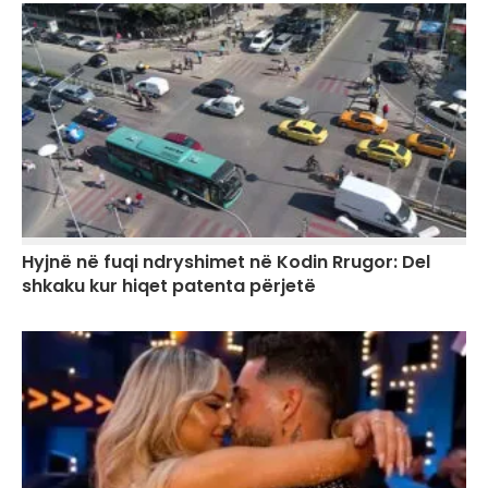
Hyjnë në fuqi ndryshimet në Kodin Rrugor: Del
shkaku kur hiqet patenta përjetë