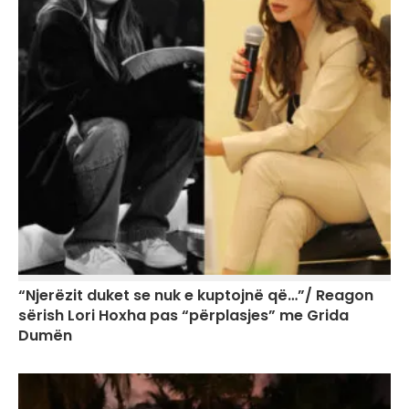
“Njerëzit duket se nuk e kuptojnë që…”/ Reagon
sërish Lori Hoxha pas “përplasjes” me Grida
Dumën