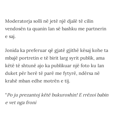
Moderatorja solli në jetë një djalë të cilin
vendosën ta quanin Ian së bashku me partnerin
e saj.
Jonida ka preferuar që gjatë gjithë kësaj kohe ta
mbajë portretin e të birit larg syrit publik, ama
këtë të shtunë ajo ka publikuar një foto ku Ian
duket për herë të parë me fytyrë, ndërsa në
krahë mban edhe motrën e tij.
“
Po ju prezantoj këtë bukuroshin! E rrëzoi babin
e vet nga froni