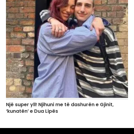
Një super yll! Njihuni me të dashurën e Gjinit,
‘kunatën’ e Dua Lipës