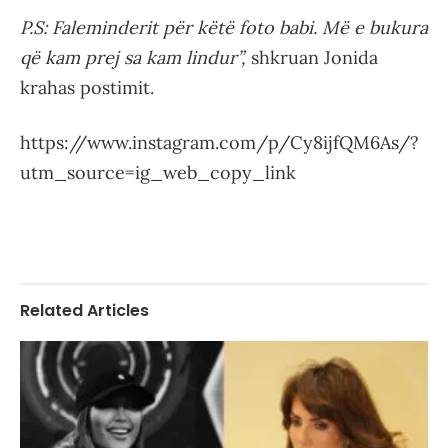
P.S: Faleminderit për këtë foto babi. Më e bukura
që kam prej sa kam lindur”,
shkruan Jonida
krahas postimit.
https://www.instagram.com/p/Cy8ijfQM6As/?
utm_source=ig_web_copy_link
Related Articles