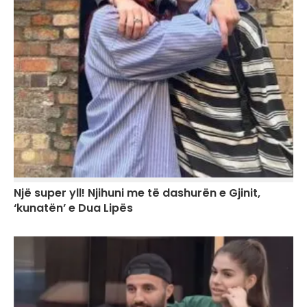
Një super yll! Njihuni me të dashurën e Gjinit,
‘kunatën’ e Dua Lipës