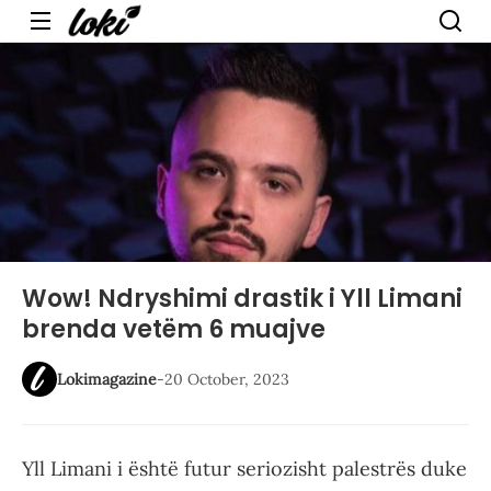
Menu
Wow! Ndryshimi drastik i Yll Limani
brenda vetëm 6 muajve
Lokimagazine
-
20 October, 2023
Yll Limani i është futur seriozisht palestrës duke