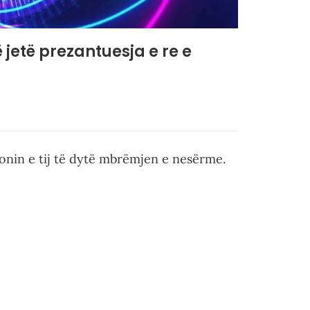
 jetë prezantuesja e re e
ionin e tij të dytë mbrëmjen e nesërme.