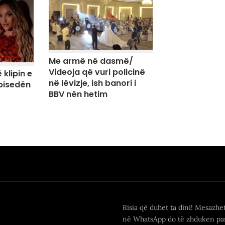
Me armë në dasmë/
Videoja që vuri policinë
 klipin e
në lëvizje, ish banori i
 bisedën
BBV nën hetim
Risia që duhet ta dini! Mesazhe
në WhatsApp do të zhduken pas