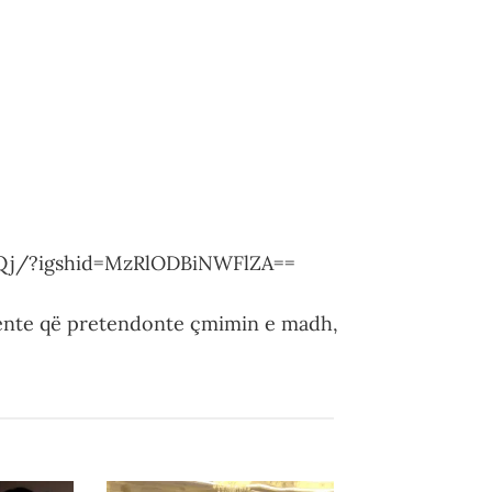
Qj/?igshid=MzRlODBiNWFlZA==
rrente që pretendonte çmimin e madh,