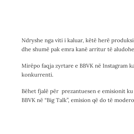
Ndryshe nga viti i kaluar, këtë herë produk
dhe shumë pak emra kanë arritur të aludohen
Mirëpo faqja zyrtare e BBVK në Instagram ka
konkurrenti.
Bëhet fjalë për prezantuesen e emisionit ku
BBVK në “Big Talk”, emision që do të modero