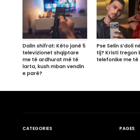
Dalin shifrat: Këto janë 5
Pse Selin s’doli në
televizionet shqiptare
tij? Kristi tregon
me të ardhurat më të
telefonike me të
larta, kush mban vendin
e parë?
CATEGORIES
PAGES