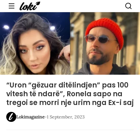
Menu
“Uron “gëzuar ditëlindjen” pas 100
vitesh të ndarë”, Ronela sapo na
tregoi se morri nje urim nga Ex-i saj
Lokimagazine
-
1 September, 2023