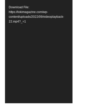
Download File:
https://lokimagazine.com/wp-
content/uploads/2022/09/videoplayback-
22.mp4?_=1