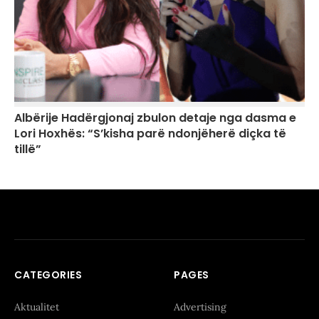
Albërije Hadërgjonaj zbulon detaje nga dasma e
Lori Hoxhës: “S’kisha parë ndonjëherë diçka të
tillë”
CATEGORIES
PAGES
Aktualitet
Advertising