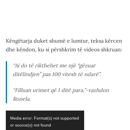
Këngëtarja duket shumë e lumtur, teksa kërcen
dhe këndon, ku si përshkrim të videos shkruan:
“Ai do të rikthehet me një “gëzuar
ditëlindjen” pas 100 vitesh të ndarë”.
“Filluan urimet që 1 ditë para,”-vazhdon
Ronela.
Video
Media error: Format(s) not supported
Player
or source(s) not found