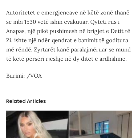
Autoritetet e emergjencave në këtë zonë thanë
se mbi 1530 vetë ishin evakuuar. Qyteti rus i
Anapas, një pikë pushimesh në brigjet e Detit të
Zi, ishte një ndër qendrat e banimit të goditura
më rëndë. Zyrtarët kanë paralajmëruar se mund
të ketë përsëri rjeshje në dy ditët e ardhshme.
Burimi: /VOA
Related Articles