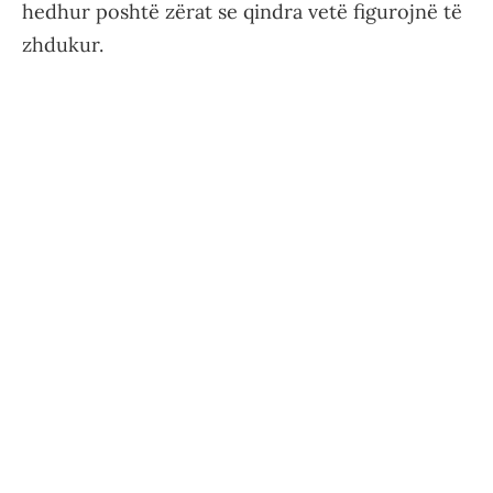
hedhur poshtë zërat se qindra vetë figurojnë të
zhdukur.