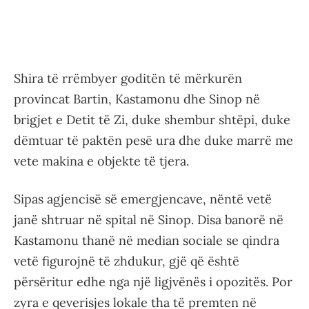
Shira të rrëmbyer goditën të mërkurën
provincat Bartin, Kastamonu dhe Sinop në
brigjet e Detit të Zi, duke shembur shtëpi, duke
dëmtuar të paktën pesë ura dhe duke marrë me
vete makina e objekte të tjera.
Sipas agjencisë së emergjencave, nëntë vetë
janë shtruar në spital në Sinop. Disa banorë në
Kastamonu thanë në median sociale se qindra
vetë figurojnë të zhdukur, gjë që është
përsëritur edhe nga një ligjvënës i opozitës. Por
zyra e qeverisjes lokale tha të premten në