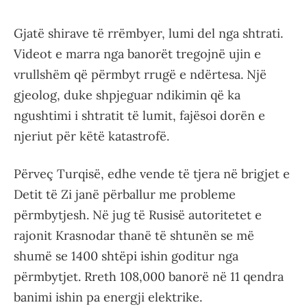
Gjatë shirave të rrëmbyer, lumi del nga shtrati.
Videot e marra nga banorët tregojnë ujin e
vrullshëm që përmbyt rrugë e ndërtesa. Një
gjeolog, duke shpjeguar ndikimin që ka
ngushtimi i shtratit të lumit, fajësoi dorën e
njeriut për këtë katastrofë.
Përveç Turqisë, edhe vende të tjera në brigjet e
Detit të Zi janë përballur me probleme
përmbytjesh. Në jug të Rusisë autoritetet e
rajonit Krasnodar thanë të shtunën se më
shumë se 1400 shtëpi ishin goditur nga
përmbytjet. Rreth 108,000 banorë në 11 qendra
banimi ishin pa energji elektrike.