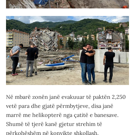
Në mbarë zonën janë evakuuar të paktën 2,250
vetë para dhe gjatë përmbytjeve, disa janë
marrë me helikopterë nga çatitë e banesave.
Shumë të tjerë kanë gjetur strehim të
përkohëshëm në konvikte shkollash.