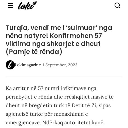
Menu
Turqia, vendi me i ‘sulmuar’ nga
nëna natyre! Konfirmohen 57
viktima nga shkarjet e dheut
(Pamje të rënda)
Lokimagazine
-
1 September, 2023
Ka arritur në 57 numri i viktimave nga
përmbytjet e rënda dhe rrëshqitjet masive të
dheut në bregdetin turk të Detit të Zi, sipas
agjencisë turke për menaxhimin e
emergjencave. Ndërkaq autoritetet kanë