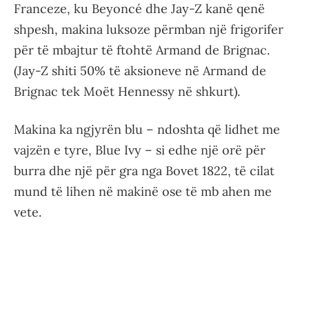
Franceze, ku Beyoncé dhe Jay-Z kanë qenë
shpesh, makina luksoze përmban një frigorifer
për të mbajtur të ftohtë Armand de Brignac.
(Jay-Z shiti 50% të aksioneve në Armand de
Brignac tek Moët Hennessy në shkurt).
Makina ka ngjyrën blu – ndoshta që lidhet me
vajzën e tyre, Blue Ivy – si edhe një orë për
burra dhe një për gra nga Bovet 1822, të cilat
mund të lihen në makinë ose të mb ahen me
vete.