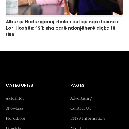
Albërije Hadërgjonaj zbulon detaje nga dasma e
Lori Hoxhës: “S’kisha parë ndonjëherë diçka të
tillë”
CATEGORIES
PAGES
Aktualitet
Advertising
Showbizz
Contact Us
Horoskopi
DNSP Information
Lifestyle
About Us