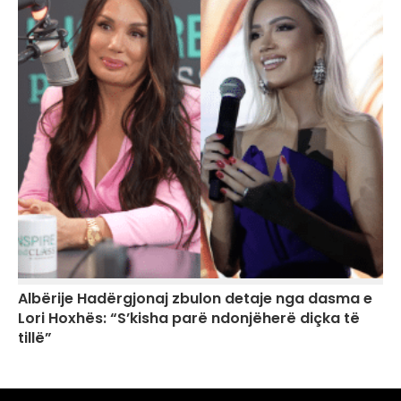
Albërije Hadërgjonaj zbulon detaje nga dasma e
Lori Hoxhës: “S’kisha parë ndonjëherë diçka të
tillë”