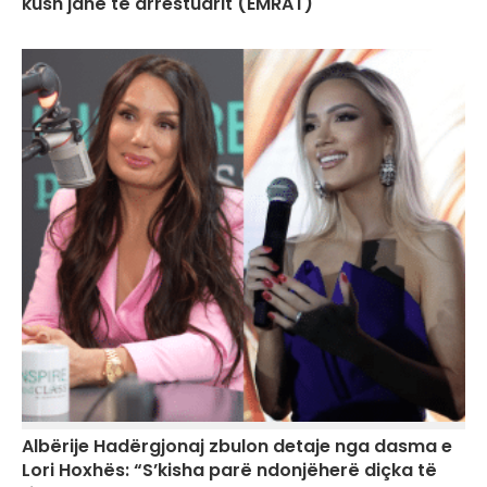
kush janë të arrestuarit (EMRAT)
Albërije Hadërgjonaj zbulon detaje nga dasma e
Lori Hoxhës: “S’kisha parë ndonjëherë diçka të