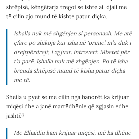
shtëpisë, këngëtarja tregoi se ishte ai, djali me
të cilin ajo mund të kishte patur diçka.
Ishalla nuk më zhgënjen si personazh. Me atë
çfarë po shikoja kur isha në ‘prime’. m’u duk i
drejtpërdrejt, i zgjuar, introvert. Mbetet për
t’u parë. Ishalla nuk më zhgënjen. Po të isha
brenda shtëpisë mund të kisha patur diçka
me të.
Sheila u pyet se me cilin nga banorët ka krijuar
miqësi dhe a janë marrëdhënie që zgjasin edhe
jashtë?
Me Elhaidin kam krijuar miqësi, më ka dhënë