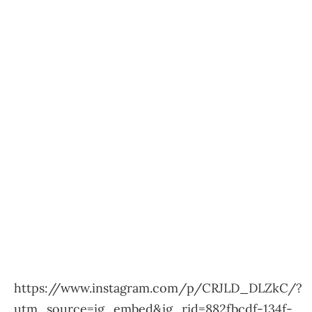
https://www.instagram.com/p/CRJLD_DLZkC/?
utm_source=ig_embed&ig_rid=882fbcdf-134f-