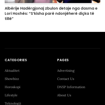
Albërije Hadërgjonaj zbulon detaje nga dasma e
Lori Hoxhës: “S’kisha parë ndonjëherë diçka të
tillë”
CATEGORIES
PAGES
Aktualitet
Advertising
Showbizz
Contact Us
Horoskopi
DNSP Information
Lifestyle
About Us
Teknologji