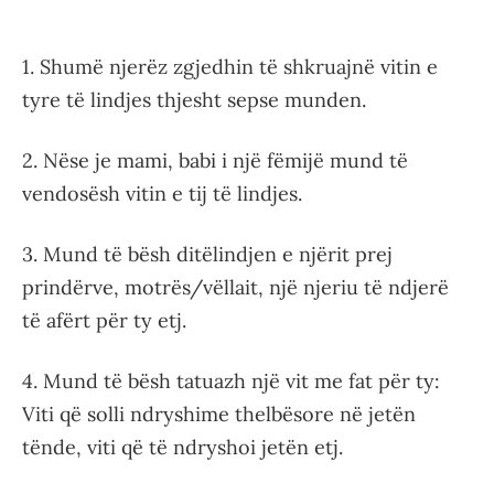
1. Shumë njerëz zgjedhin të shkruajnë vitin e
tyre të lindjes thjesht sepse munden.
2. Nëse je mami, babi i një fëmijë mund të
vendosësh vitin e tij të lindjes.
3. Mund të bësh ditëlindjen e njërit prej
prindërve, motrës/vëllait, një njeriu të ndjerë
të afërt për ty etj.
4. Mund të bësh tatuazh një vit me fat për ty:
Viti që solli ndryshime thelbësore në jetën
tënde, viti që të ndryshoi jetën etj.