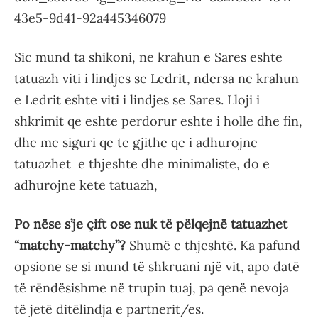
43e5-9d41-92a445346079
Sic mund ta shikoni, ne krahun e Sares eshte
tatuazh viti i lindjes se Ledrit, ndersa ne krahun
e Ledrit eshte viti i lindjes se Sares. Lloji i
shkrimit qe eshte perdorur eshte i holle dhe fin,
dhe me siguri qe te gjithe qe i adhurojne
tatuazhet e thjeshte dhe minimaliste, do e
adhurojne kete tatuazh,
Po nëse s’je çift ose nuk të pëlqejnë tatuazhet
“matchy-matchy”?
Shumë e thjeshtë. Ka pafund
opsione se si mund të shkruani një vit, apo datë
të rëndësishme në trupin tuaj, pa qenë nevoja
të jetë ditëlindja e partnerit/es.