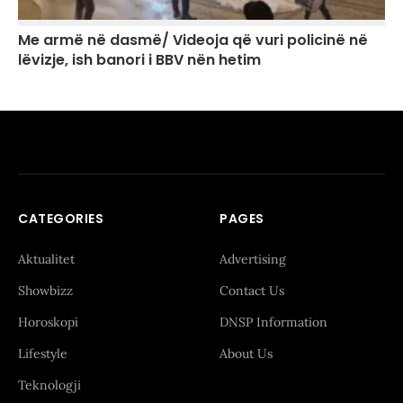
Me armë në dasmë/ Videoja që vuri policinë në
lëvizje, ish banori i BBV nën hetim
CATEGORIES
PAGES
Aktualitet
Advertising
Showbizz
Contact Us
Horoskopi
DNSP Information
Lifestyle
About Us
Teknologji