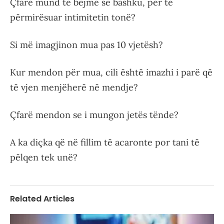
Çfarë mund të bëjmë së bashku, për të
përmirësuar intimitetin tonë?
Si më imagjinon mua pas 10 vjetësh?
Kur mendon për mua, cili është imazhi i parë që
të vjen menjëherë në mendje?
Çfarë mendon se i mungon jetës tënde?
A ka diçka që në fillim të acaronte por tani të
pëlqen tek unë?
Related Articles