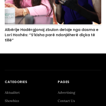
Albërije Hadërgjonaj zbulon detaje nga dasma e
Lori Hoxhës: “S’kisha parë ndonjëherë diçka të
tillë”
CATEGORIES
PAGES
Aktualitet
Advertising
Showbizz
Contact Us