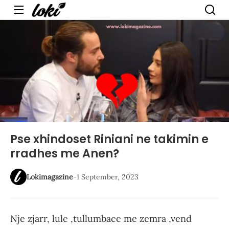
Menu
Pse xhindoset Riniani ne takimin e
rradhes me Anen?
Lokimagazine
-
1 September, 2023
Nje zjarr, lule ,tullumbace me zemra ,vend