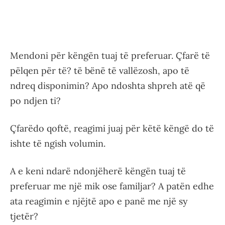
Mendoni për këngën tuaj të preferuar. Çfarë të
pëlqen për të? të bënë të vallëzosh, apo të
ndreq disponimin? Apo ndoshta shpreh atë që
po ndjen ti?
Çfarëdo qoftë, reagimi juaj për këtë këngë do të
ishte të ngish volumin.
A e keni ndarë ndonjëherë këngën tuaj të
preferuar me një mik ose familjar? A patën edhe
ata reagimin e njëjtë apo e panë me një sy
tjetër?