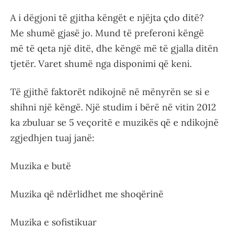
A i dëgjoni të gjitha këngët e njëjta çdo ditë?
Me shumë gjasë jo. Mund të preferoni këngë
më të qeta një ditë, dhe këngë më të gjalla ditën
tjetër. Varet shumë nga disponimi që keni.
Të gjithë faktorët ndikojnë në mënyrën se si e
shihni një këngë. Një studim i bërë në vitin 2012
ka zbuluar se 5 veçoritë e muzikës që e ndikojnë
zgjedhjen tuaj janë:
Muzika e butë
Muzika që ndërlidhet me shoqërinë
Muzika e sofistikuar