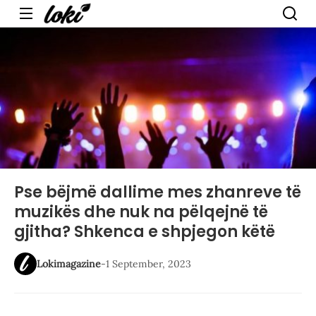
Menu
Pse bëjmë dallime mes zhanreve të
muzikës dhe nuk na pëlqejnë të
gjitha? Shkenca e shpjegon këtë
Lokimagazine
-
1 September, 2023