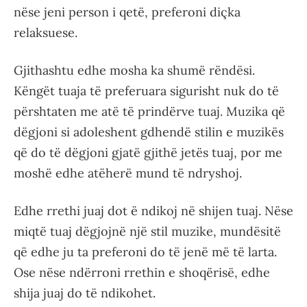
nëse jeni person i qetë, preferoni diçka
relaksuese.
Gjithashtu edhe mosha ka shumë rëndësi.
Këngët tuaja të preferuara sigurisht nuk do të
përshtaten me atë të prindërve tuaj. Muzika që
dëgjoni si adoleshent gdhendë stilin e muzikës
që do të dëgjoni gjatë gjithë jetës tuaj, por me
moshë edhe atëherë mund të ndryshoj.
Edhe rrethi juaj dot ë ndikoj në shijen tuaj. Nëse
miqtë tuaj dëgjojnë një stil muzike, mundësitë
që edhe ju ta preferoni do të jenë më të larta.
Ose nëse ndërroni rrethin e shoqërisë, edhe
shija juaj do të ndikohet.