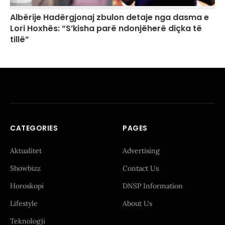
Albërije Hadërgjonaj zbulon detaje nga dasma e
Lori Hoxhës: “S’kisha parë ndonjëherë diçka të
tillë”
CATEGORIES
PAGES
Aktualitet
Advertising
Showbizz
Contact Us
Horoskopi
DNSP Information
Lifestyle
About Us
Teknologji