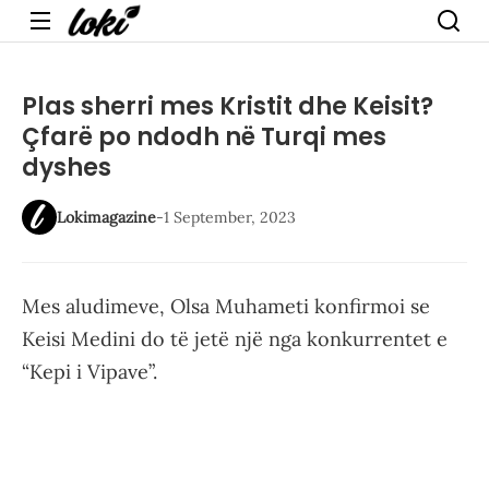
Menu
Plas sherri mes Kristit dhe Keisit?
Çfarë po ndodh në Turqi mes
dyshes
Lokimagazine
-
1 September, 2023
Mes aludimeve, Olsa Muhameti konfirmoi se
Keisi Medini do të jetë një nga konkurrentet e
“Kepi i Vipave”.