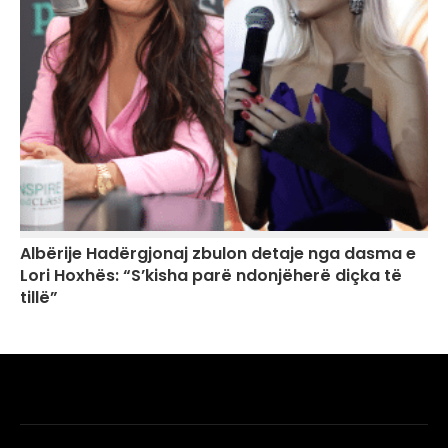
Albërije Hadërgjonaj zbulon detaje nga dasma e
Lori Hoxhës: “S’kisha parë ndonjëherë diçka të
tillë”