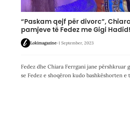
“Paskam qejf për divorc”, Chiar
pamjeve të Fedez me Gigi Hadid
Lokimagazine
-
1 September, 2023
Fedez dhe Chiara Ferrgani jane përshkruar g
se Fedez e shoqëron kudo bashkëshorten e ti