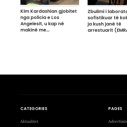
Kim Kardashian gjobitet
Zbulimi i laborato
nga policia e Los
sofistikuar të ko
Angelesit, u kap në
ja kush janë të
makinë me…
arrestuarit (EMR
CATEGORIES
PAGES
Aktualitet
Advertisi