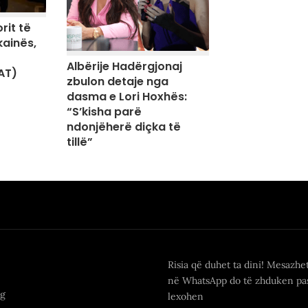
rit të
kainës,
Albërije Hadërgjonaj
AT)
zbulon detaje nga
dasma e Lori Hoxhës:
“S’kisha parë
ndonjëherë diçka të
tillë”
Risia që duhet ta dini! Mesazhe
në WhatsApp do të zhduken pas
ng
lexohen