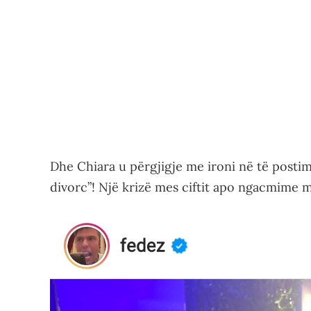
Dhe Chiara u përgjigje me ironi në të postim
divorc”! Një krizë mes ciftit apo ngacmime