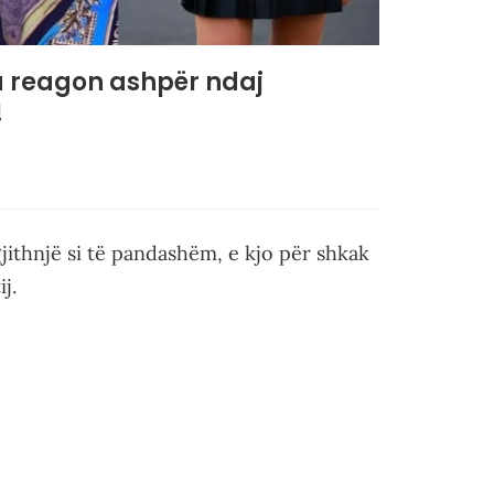
a reagon ashpër ndaj
!
jithnjë si të pandashëm, e kjo për shkak
j.