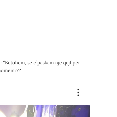
: “Betohem, se c`paskam një qejf për
 momenti??