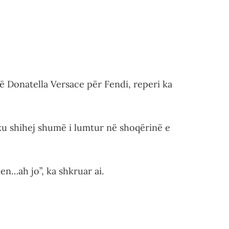
ë Donatella Versace për Fendi, reperi ka
, ku shihej shumë i lumtur në shoqërinë e
n…ah jo”, ka shkruar ai.