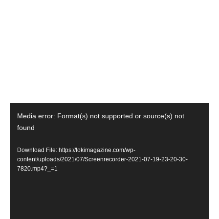
Video
Media error: Format(s) not supported or source(s) not
Player
found
Download File: https://lokimagazine.com/wp-
content/uploads/2021/07/Screenrecorder-2021-07-19-23-20-30-
7820.mp4?_=1