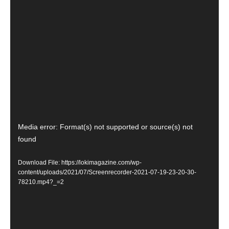
Video
Media error: Format(s) not supported or source(s) not
Player
found
Download File: https://lokimagazine.com/wp-
content/uploads/2021/07/Screenrecorder-2021-07-19-23-20-30-
78210.mp4?_=2