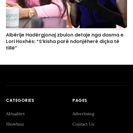
Albërije Hadërgjonaj zbulon detaje nga dasma e
Lori Hoxhës: “S’kisha parë ndonjëherë diçka të
tillë”
CATEGORIES
PAGES
Aktualitet
Advertising
Showbizz
Contact Us