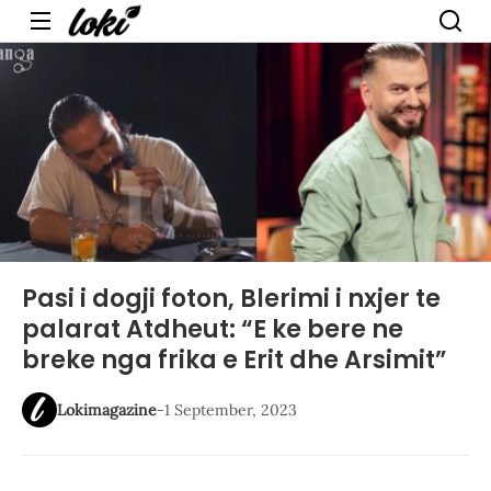
Menu
Pasi i dogji foton, Blerimi i nxjer te
palarat Atdheut: “E ke bere ne
breke nga frika e Erit dhe Arsimit”
Lokimagazine
-
1 September, 2023