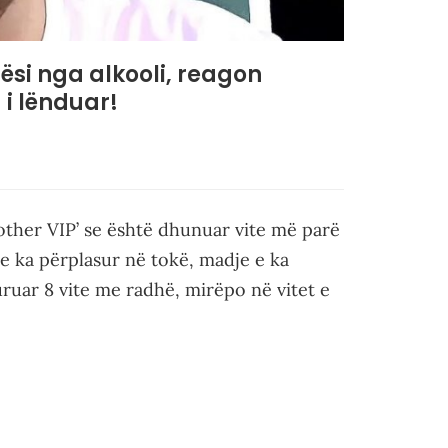
ësi nga alkooli, reagon
 i lënduar!
other VIP’ se është dhunuar vite më parë
 e ka përplasur në tokë, madje e ka
ruar 8 vite me radhë, mirëpo në vitet e