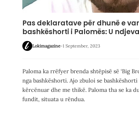
Pas deklaratave për dhunë e var
bashkëshorti i Palomës: U ndjeva
Lokimagazine
-
1 September, 2023
Paloma ka rrëfyer brenda shtëpisë së ‘Big Br
nga bashkëshorti. Ajo zbuloi se bashkëshorti
kërcënuar dhe me thikë. Paloma tha se ka du
fundit, situata u rëndua.