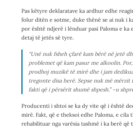
Pas këtyre deklaratave ka ardhur edhe reagimi 
folur ditën e sotme, duke thënë se ai nuk i 
por është ndjerë i lënduar pasi Paloma e ka 
detaj të jetës së tyre.
“
Unë nuk fsheh çfarë kam bërë në jetë d
problemet që kam pasur me alkoolin. Por
prodhoj muzikë të mirë dhe i jam dedikuar
tregonte disa herë. Sepse nuk më mërzit fa
fakti që i përsërit shumë shpesh.” –
u shpr
Producenti i shtoi se ka dy vite që i është d
mirë. Fakt, që e theksoi edhe Paloma, e cila t
rehabilituar nga varësia tashmë i ka berë që 