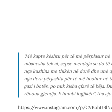
‘
Më kapte kështu për të më përplasur në 
mbahesha tek ai, sepse mendoja se do të më
nga kuzhina me thikën në dorë dhe unë që 
nga dera përjashta për të më hedhur në t
gazi i botës, po nuk kisha çfarë të bëja. Du
rëndua gjendja. E humbi logjikën”
, tha aj
https://www.instagram.com/p/CVBohUBl