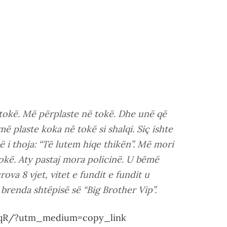
tokë. Më përplaste në tokë. Dhe unë që
 plaste koka në tokë si shalqi. Siç ishte
i thoja: “Të lutem hiqe thikën”. Më mori
okë. Aty pastaj mora policinë. U bëmë
rova 8 vjet, vitet e fundit e fundit u
o brenda shtëpisë së “Big Brother Vip”.
NqR/?utm_medium=copy_link