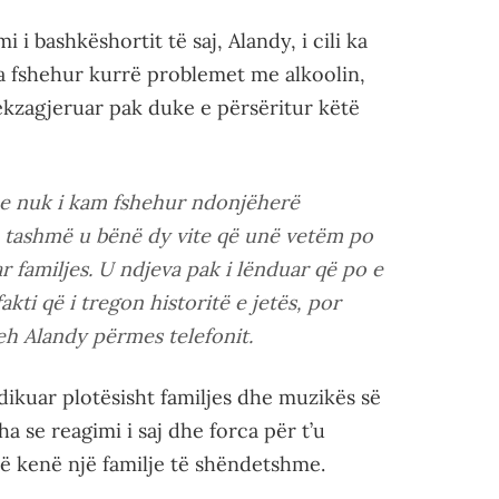
i bashkëshortit të saj, Alandy, i cili ka
ka fshehur kurrë problemet me alkoolin,
ekzagjeruar pak duke e përsëritur këtë
he nuk i kam fshehur ndonjëherë
, tashmë u bënë dy vite që unë vetëm po
 familjes. U ndjeva pak i lënduar që po e
kti që i tregon historitë e jetës, por
eh Alandy përmes telefonit.
edikuar plotësisht familjes dhe muzikës së
ha se reagimi i saj dhe forca për t’u
të kenë një familje të shëndetshme.