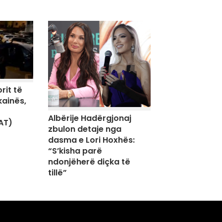
rit të
kainës,
Albërije Hadërgjonaj
AT)
zbulon detaje nga
dasma e Lori Hoxhës:
“S’kisha parë
ndonjëherë diçka të
tillë”