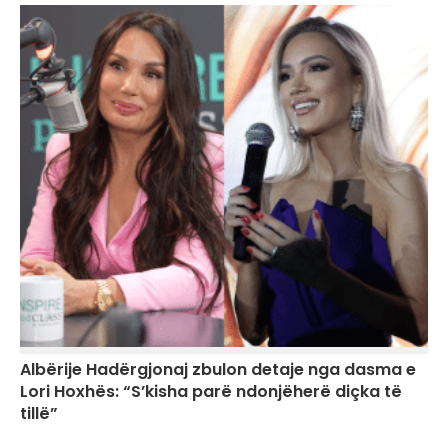
Albërije Hadërgjonaj zbulon detaje nga dasma e
Lori Hoxhës: “S’kisha parë ndonjëherë diçka të
tillë”