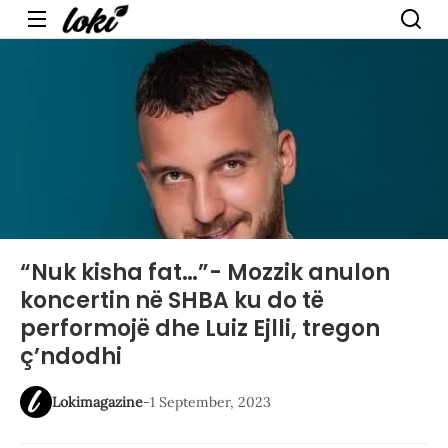
Menu
“Nuk kisha fat…”- Mozzik anulon
koncertin në SHBA ku do të
performojë dhe Luiz Ejlli, tregon
ç’ndodhi
Lokimagazine
-
1 September, 2023