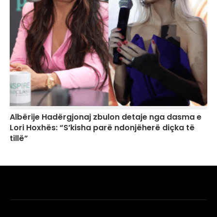
Albërije Hadërgjonaj zbulon detaje nga dasma e
Lori Hoxhës: “S’kisha parë ndonjëherë diçka të
tillë”