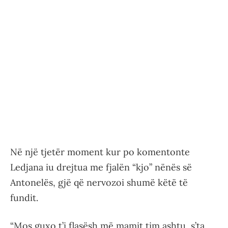
Në një tjetër moment kur po komentonte
Ledjana iu drejtua me fjalën “kjo” nënës së
Antonelës, gjë që nervozoi shumë këtë të
fundit.
“Mos guxo t’i flasësh më mamit tim ashtu, s’ta