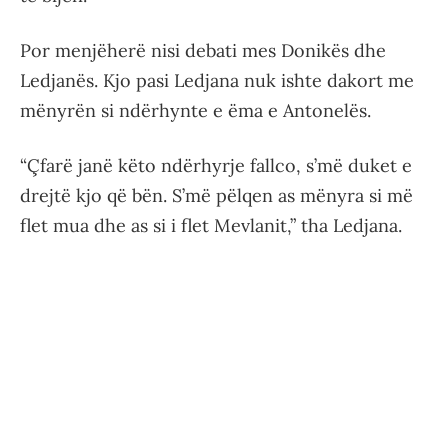
Por menjëherë nisi debati mes Donikës dhe
Ledjanës. Kjo pasi Ledjana nuk ishte dakort me
mënyrën si ndërhynte e ëma e Antonelës.
“Çfarë janë këto ndërhyrje fallco, s’më duket e
drejtë kjo që bën. S’më pëlqen as mënyra si më
flet mua dhe as si i flet Mevlanit,” tha Ledjana.