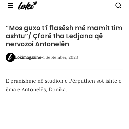
Menu
“Mos guxo t’i flasësh më mamit tim
ashtu”/ Çfarë tha Ledjana që
nervozoi Antonelën
Lokimagazine
-
1 September, 2023
E pranishme në studion e Përputhen sot ishte e
ëma e Antonelës, Donika.