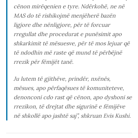
cënon mirëqenien e tyre. Ndërkohë, ne në
MAS do të rishikojmë menjëherë bazën
ligjore dhe nënligjore, për të forcuar
rregullat dhe procedurat e punësimit apo
shkarkimit të mësuesve, për të mos lejuar që
të ndodhin më raste që mund të përbëjnë
rrezik për fëmijët tanë.
Ju lutem të gjithëve, prindër, nxënës,
mësues, apo përfaqësues të komuniteteve,
denonconi cdo rast që cënon, apo dyshoni se
rrezikon, të drejtat dhe sigurinë e fëmijëve
në shkollë apo jashtë saj”, shkruan Evis Kushi.