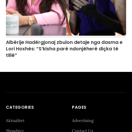
Albërije Hadërgjonaj zbulon detaje nga dasma e
Lori Hoxhës: “S’kisha parë ndonjëherë diçka të
tillë”
CATEGORIES
PAGES
Aktualitet
Advertising
Showbizz
Contact Us