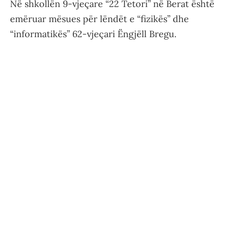
Në shkollën 9-vjeçare “22 Tetori” në Berat është
emëruar mësues për lëndët e “fizikës” dhe
“informatikës” 62-vjeçari Ëngjëll Bregu.