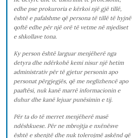
edhe pse prokuroria e kërkoi një gjë tillë,
është e pafalshme që persona të tillë të hyjnë
qoftë edhe për një orë të vetme në mjediset
e shkollave tona.
Ky person është larguar menjëherë nga
detyra dhe ndërkohë kemi nisur një hetim
administrativ për të gjetur personin apo
personat përgjegjës, që me neglizhencë apo
paaftësi, nuk kanë marrë informacionin e
duhur dhe kanë lejuar punësimin e tij.
Për ta do të merret menjëherë masë
ndëshkuese. Për ne mbrojtja e nxënësve
është e shenjtë dhe nuk tolerojmë askënd që