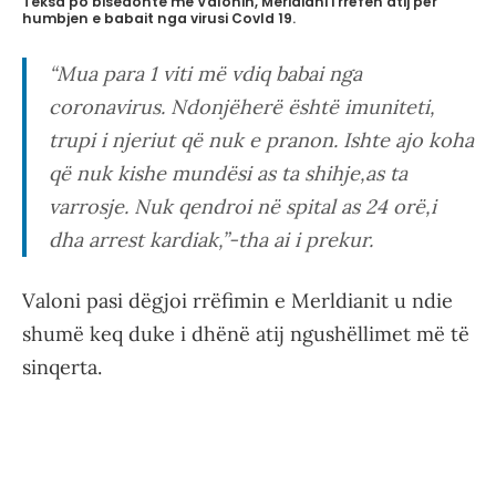
Teksa po bisedonte me Valonin, Meridiani i rrëfen atij për
humbjen e babait nga virusi Covld 19.
“Mua para 1 viti më vdiq babai nga
coronavirus. Ndonjëherë është imuniteti,
trupi i njeriut që nuk e pranon. Ishte ajo koha
që nuk kishe mundësi as ta shihje,as ta
varrosje. Nuk qendroi në spital as 24 orë,i
dha arrest kardiak,”-tha ai i prekur.
Valoni pasi dëgjoi rrëfimin e Merldianit u ndie
shumë keq duke i dhënë atij ngushëllimet më të
sinqerta.