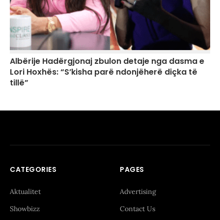
Albërije Hadërgjonaj zbulon detaje nga dasma e
Lori Hoxhës: “S’kisha parë ndonjëherë diçka të
tillë”
CATEGORIES
PAGES
Aktualitet
Advertising
Showbizz
Contact Us