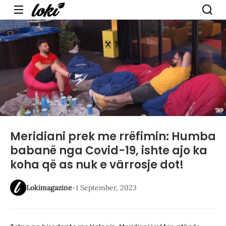
Menu
Meridiani prek me rrëfimin: Humba
babanë nga Covid-19, ishte ajo ka
koha që as nuk e värrosje dot!
Lokimagazine
-
1 September, 2023