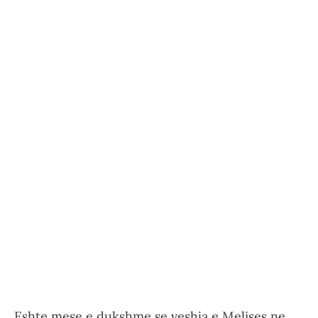
Eshte mese e dukshme se veshja e Melises ne