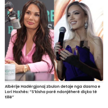
Albërije Hadërgjonaj zbulon detaje nga dasma e
Lori Hoxhës: “S’kisha parë ndonjëherë diçka të
tillë”