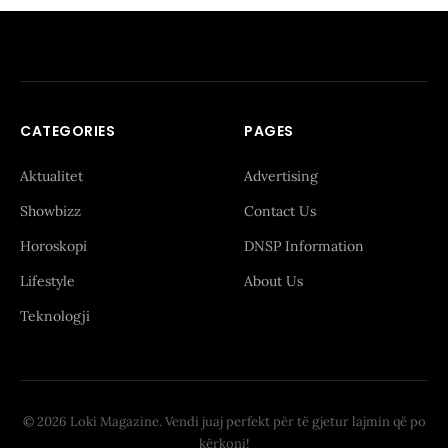
CATEGORIES
PAGES
Aktualitet
Advertising
Showbizz
Contact Us
Horoskopi
DNSP Information
Lifestyle
About Us
Teknologji
© 2026 Loki Magazine. Vendi juaj perfekt për të gjetur lajmin që po
kërkoni!