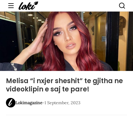
Menu
Melisa “i nxjer sheshit” te gjitha ne
videoklipin e saj te pare!
Lokimagazine
-
1 September, 2023