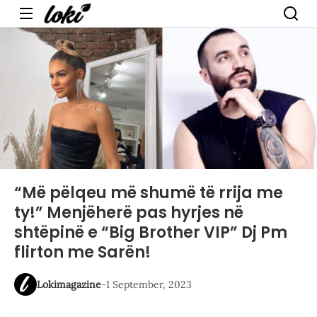
Menu
“Më pëlqeu më shumë të rrija me
ty!” Menjëherë pas hyrjes në
shtëpinë e “Big Brother VIP” Dj Pm
flirton me Sarën!
Lokimagazine
-
1 September, 2023