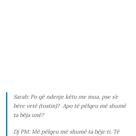
Sarah:
Po që ndenje këtu me mua, pse s’e
bëre vetë (tostin)? Apo të pëlqeu më shumë
ta bëja unë?
Dj PM:
Më pëlqeu më shumë ta bëje ti. Të