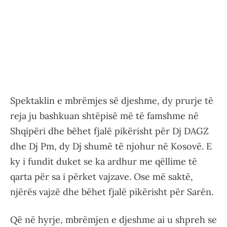
Spektaklin e mbrëmjes së djeshme, dy prurje të
reja ju bashkuan shtëpisë më të famshme në
Shqipëri dhe bëhet fjalë pikërisht për Dj DAGZ
dhe Dj Pm, dy Dj shumë të njohur në Kosovë. E
ky i fundit duket se ka ardhur me qëllime të
qarta për sa i përket vajzave. Ose më saktë,
njërës vajzë dhe bëhet fjalë pikërisht për Sarën.
Që në hyrje, mbrëmjen e djeshme ai u shpreh se