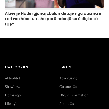
Albërije Hadërgjonaj zbulon detaje nga dasma e
Lori Hoxhës: “S’kisha parë ndonjëherë diçka të
tillë”
CATEGORIES
PAGES
Aktualitet
Advertising
Showbizz
Contact Us
Horoskopi
DNSP Information
Lifestyle
About Us