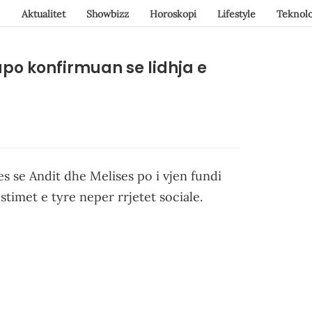
Aktualitet
Showbizz
Horoskopi
Lifestyle
Teknolo
apo konfirmuan se lidhja e
s se Andit dhe Melises po i vjen fundi
timet e tyre neper rrjetet sociale.