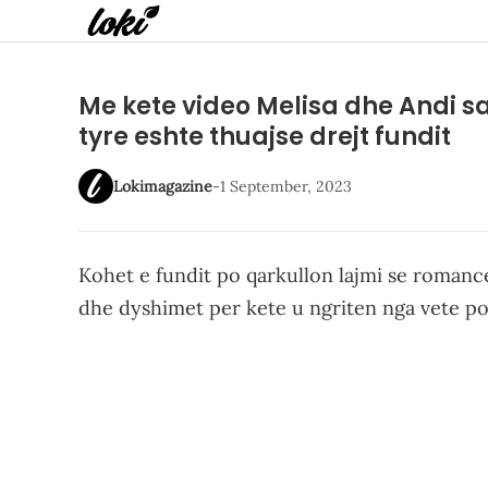
Me kete video Melisa dhe Andi s
tyre eshte thuajse drejt fundit
Lokimagazine
-
1 September, 2023
Kohet e fundit po qarkullon lajmi se romance
dhe dyshimet per kete u ngriten nga vete pos