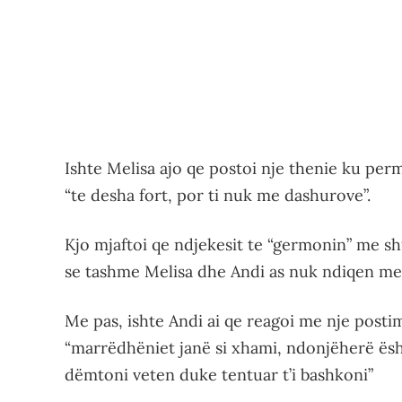
Ishte Melisa ajo qe postoi nje thenie ku per
“te desha fort, por ti nuk me dashurove”.
Kjo mjaftoi qe ndjekesit te “germonin” me sh
se tashme Melisa dhe Andi as nuk ndiqen me 
Me pas, ishte Andi ai qe reagoi me nje postim
“marrëdhëniet janë si xhami, ndonjëherë është
dëmtoni veten duke tentuar t’i bashkoni”