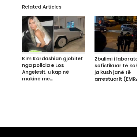
Related Articles
Kim Kardashian gjobitet
Zbulimi i laborato
nga policia e Los
sofistikuar të ko
Angelesit, u kap në
ja kush janë të
makinë me…
arrestuarit (EMR