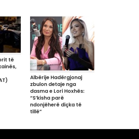
rit të
kainës,
Albërije Hadërgjonaj
AT)
zbulon detaje nga
dasma e Lori Hoxhës:
“S’kisha parë
ndonjëherë diçka të
tillë”