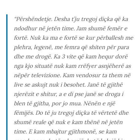
“Përshëndetje. Desha t’ju tregoj diçka që ka
ndodhur në jetën time. Jam shumë femër e
fortë. Nuk ka ma e fortë se kur përballesh me
plehra, legenë, me femra që shiten për para
dhe me drogë. Ka 3 vite që kam hequr dorë
nga kjo situatë nuk kam rrëfyer asnjëherë as
nëpër televizione. Kam vendosur ta them në
live se askujt nuk i besohet. Janë të gjithë
njerëzit e shitur, a e di pse janë se droga i
blen të gjitha, por jo mua. Nënën e një
fëmijës. Do të ju tregoj diçka të vërtetë dhe
shumë reale që nuk e kam thënë në jetën
time. E kam mbajtur gjithmonë, se kam