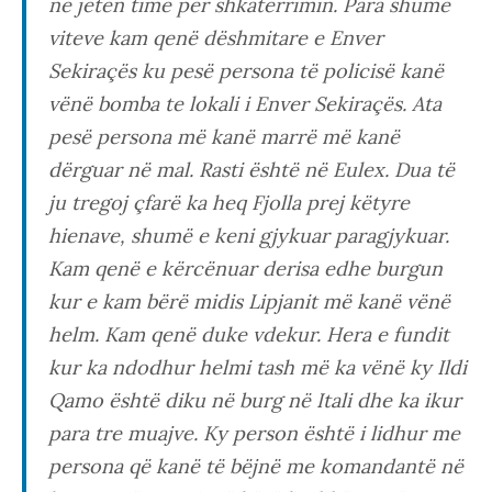
në jetën time për shkatërrimin. Para shumë
viteve kam qenë dëshmitare e Enver
Sekiraçës ku pesë persona të policisë kanë
vënë bomba te lokali i Enver Sekiraçës. Ata
pesë persona më kanë marrë më kanë
dërguar në mal. Rasti është në Eulex. Dua të
ju tregoj çfarë ka heq Fjolla prej këtyre
hienave, shumë e keni gjykuar paragjykuar.
Kam qenë e kërcënuar derisa edhe burgun
kur e kam bërë midis Lipjanit më kanë vënë
helm. Kam qenë duke vdekur. Hera e fundit
kur ka ndodhur helmi tash më ka vënë ky Ildi
Qamo është diku në burg në Itali dhe ka ikur
para tre muajve. Ky person është i lidhur me
persona që kanë të bëjnë me komandantë në