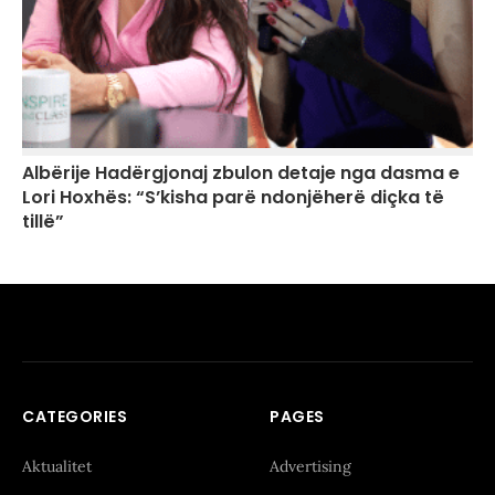
Albërije Hadërgjonaj zbulon detaje nga dasma e
Lori Hoxhës: “S’kisha parë ndonjëherë diçka të
tillë”
CATEGORIES
PAGES
Aktualitet
Advertising