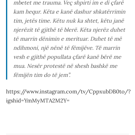
mbetet me trauma. Veç shpirti im e di çfarë
kam hequr. Këta e kanë dashur shkatërrimin
tim, jetës time. Këtu nuk ka shtet, këtu janë
njerëzit të gjithë të blerë. Këta njerëz duhet
të marrin dënimin e merituar. Duhet të më
ndihmoni, një nënë të fëmijëve. Të marrin
vesh e gjithë popullata çfarë kanë bërë me
mua. Nesër protestë në shesh bashkë me
fëmijën tim do të jem”.
https://www.instagram.com/tv/CppxubDB0to/?
igshid=YmMyMTA2M2Y=