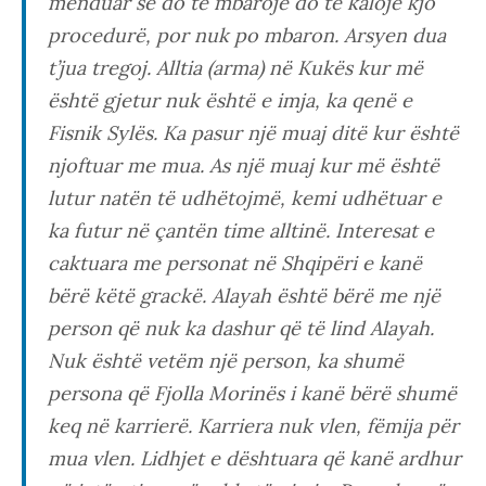
menduar se do të mbarojë do të kalojë kjo
procedurë, por nuk po mbaron. Arsyen dua
t’jua tregoj. Alltia (arma) në Kukës kur më
është gjetur nuk është e imja, ka qenë e
Fisnik Sylës. Ka pasur një muaj ditë kur është
njoftuar me mua. As një muaj kur më është
lutur natën të udhëtojmë, kemi udhëtuar e
ka futur në çantën time alltinë. Interesat e
caktuara me personat në Shqipëri e kanë
bërë këtë grackë. Alayah është bërë me një
person që nuk ka dashur që të lind Alayah.
Nuk është vetëm një person, ka shumë
persona që Fjolla Morinës i kanë bërë shumë
keq në karrierë. Karriera nuk vlen, fëmija për
mua vlen. Lidhjet e dështuara që kanë ardhur