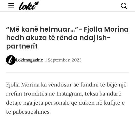
Menu
“Më kanë helmuar…”- Fjolla Morina
hedh akuza të rënda ndaj ish-
partnerit
Lokimagazine
-
1 September, 2023
Fjolla Morina ka vendosur së fundmi të bëjë një
rrëfim tronditës në Instagram, teksa ka ndarë
detaje nga jeta personale që duken në kufijtë e
të pabesueshmes.