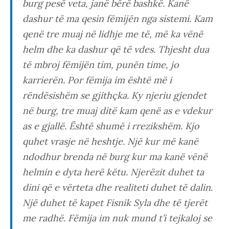
burg pesë veta, janë bërë bashkë. Kanë
dashur të ma qesin fëmijën nga sistemi. Kam
qenë tre muaj në lidhje me të, më ka vënë
helm dhe ka dashur që të vdes. Thjesht dua
të mbroj fëmijën tim, punën time, jo
karrierën. Por fëmija im është më i
rëndësishëm se gjithçka. Ky njeriu gjendet
në burg, tre muaj ditë kam qenë as e vdekur
as e gjallë. Është shumë i rrezikshëm. Kjo
quhet vrasje në heshtje. Një kur më kanë
ndodhur brenda në burg kur ma kanë vënë
helmin e dyta herë këtu. Njerëzit duhet ta
dini që e vërteta dhe realiteti duhet të dalin.
Një duhet të kapet Fisnik Syla dhe të tjerët
me radhë. Fëmija im nuk mund t’i tejkaloj se