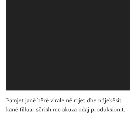
Pamjet janë bërë virale në rrjet dhe ndjekësit
kanë filluar sërish me akuza ndaj produksionit.