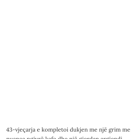
43-vjeçarja e kompletoi dukjen me një grim me
nuanca ngjyrë kafe dhe një gjerdan argjendi.