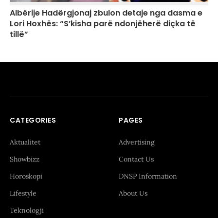
Albërije Hadërgjonaj zbulon detaje nga dasma e
Lori Hoxhës: “S’kisha parë ndonjëherë diçka të
tillë”
CATEGORIES
PAGES
Aktualitet
Advertising
Showbizz
Contact Us
Horoskopi
DNSP Information
Lifestyle
About Us
Teknologji