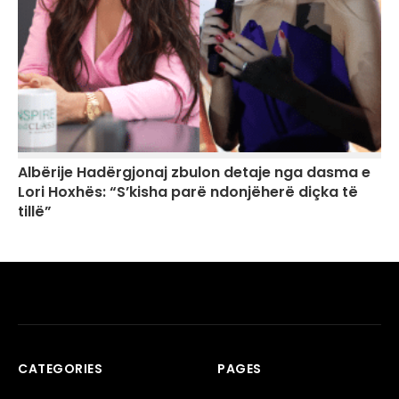
Albërije Hadërgjonaj zbulon detaje nga dasma e
Lori Hoxhës: “S’kisha parë ndonjëherë diçka të
tillë”
CATEGORIES
PAGES