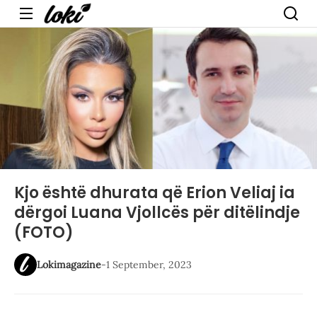
Menu
Kjo është dhurata që Erion Veliaj ia
dërgoi Luana Vjollcës për ditëlindje
(FOTO)
Lokimagazine
-
1 September, 2023