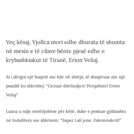
Veç kësaj, Vjollca mori edhe dhurata të shumta
në mesin e të cilave bënte pjesë edhe e
krybashkiakut të Tiranë, Erion Veliaj.
Ai i dërgoi një buqetë me lule në shtëpi, të shoqëruar me një
pusullë ku shkruhej: “Gezuar ditelindjen! Perqafime! Erion
Veliaj”
Luana u ndje mirënjohëse për këtë, duke e postuar gjithashtu
në InstaStory me shkrimin: “Super Lali jone. Faleminderit!”