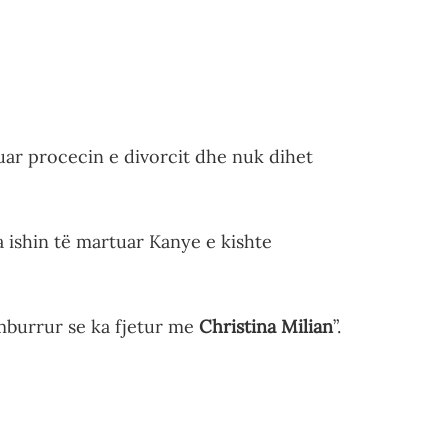
uar procecin e divorcit dhe nuk dihet
sa ishin të martuar Kanye e kishte
mburrur se ka fjetur me
Christina Milian
”.