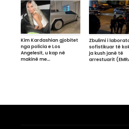
Kim Kardashian gjobitet
Zbulimi i laborato
nga policia e Los
sofistikuar të ko
Angelesit, u kap në
ja kush janë të
makinë me…
arrestuarit (EMR