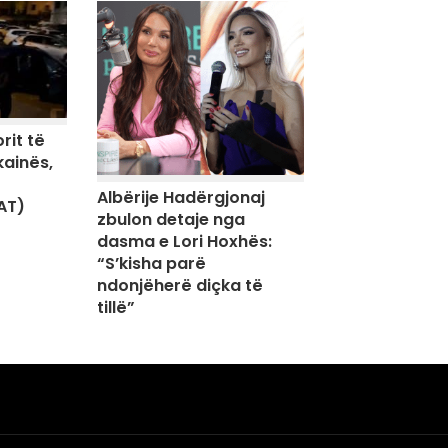
rit të
kainës,
Albërije Hadërgjonaj
AT)
zbulon detaje nga
dasma e Lori Hoxhës:
“S’kisha parë
ndonjëherë diçka të
tillë”